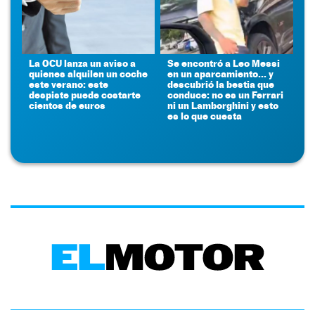
La OCU lanza un aviso a
Se encontró a Leo Messi
quienes alquilen un coche
en un aparcamiento... y
este verano: este
descubrió la bestia que
despiste puede costarte
conduce: no es un Ferrari
cientos de euros
ni un Lamborghini y esto
es lo que cuesta