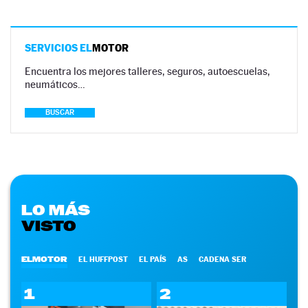
SERVICIOS EL
MOTOR
Encuentra los mejores talleres, seguros, autoescuelas,
neumáticos…
BUSCAR
LO MÁS
VISTO
ELMOTOR
EL HUFFPOST
EL PAÍS
AS
CADENA SER
1
2