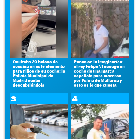
Ocultaba 30 bolsas de
Pocos se lo imaginarían:
cocaína en este elemento
el rey Felipe VI escoge un
para niños de su coche: la
coche de una marca
Policía Municipal de
española para moverse
Madrid acabó
por Palma de Mallorca y
descubriéndola
esto es lo que cuesta
3
4