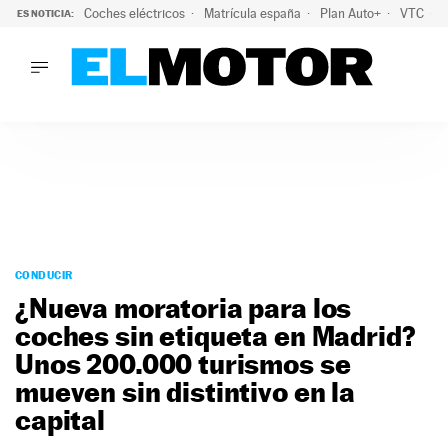
Coches eléctricos
Matrícula españa
Plan Auto+
VTC
ES NOTICIA:
LO ÚLTIMO
La Lista Blanca del Programa Auto+: todos los coches eléct
LO ÚLTIMO
La Lista Blanca del Programa Auto+: todos los coches eléctr
ACTUALIDAD
ELÉCTRICOS
CONDUCIR
PRUEBAS
Saltar
VIRALES
al
CONDUCIR
PODCAST
contenido
¿Nueva moratoria para los
MOTOS
coches sin etiqueta en Madrid?
TECNOLOGÍA
Unos 200.000 turismos se
SUPERCOCHES
MOTORTV
mueven sin distintivo en la
PREMIOS
capital
SERVICIOS