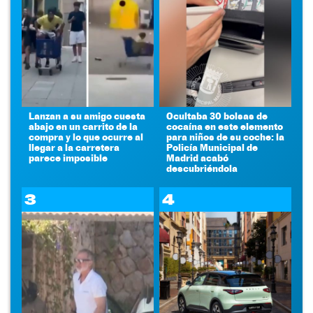
Lanzan a su amigo cuesta
Ocultaba 30 bolsas de
abajo en un carrito de la
cocaína en este elemento
compra y lo que ocurre al
para niños de su coche: la
llegar a la carretera
Policía Municipal de
parece imposible
Madrid acabó
descubriéndola
3
4