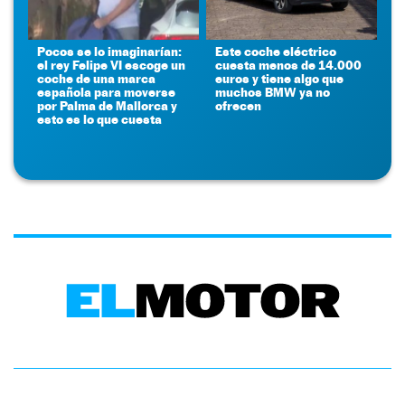
Pocos se lo imaginarían:
Este coche eléctrico
el rey Felipe VI escoge un
cuesta menos de 14.000
coche de una marca
euros y tiene algo que
española para moverse
muchos BMW ya no
por Palma de Mallorca y
ofrecen
esto es lo que cuesta