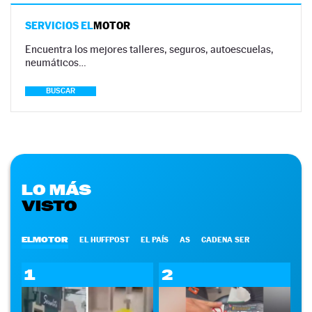
SERVICIOS EL
MOTOR
Encuentra los mejores talleres, seguros, autoescuelas,
neumáticos…
BUSCAR
LO MÁS
VISTO
ELMOTOR
EL HUFFPOST
EL PAÍS
AS
CADENA SER
1
2