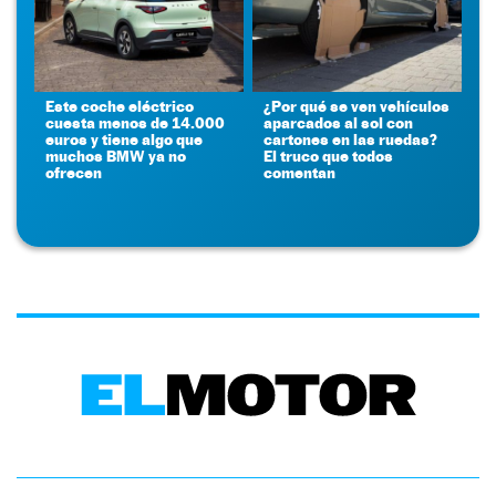
Este coche eléctrico
¿Por qué se ven vehículos
cuesta menos de 14.000
aparcados al sol con
euros y tiene algo que
cartones en las ruedas?
muchos BMW ya no
El truco que todos
ofrecen
comentan