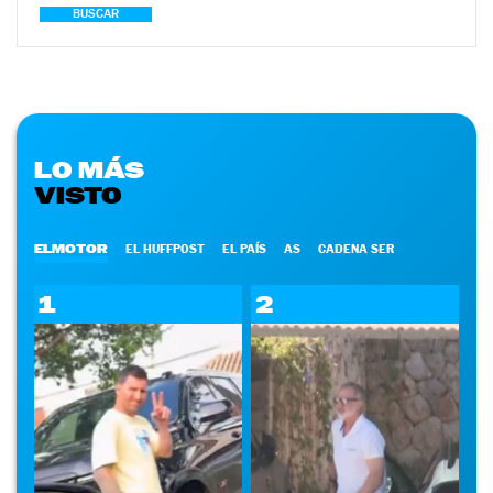
BUSCAR
LO MÁS
VISTO
ELMOTOR
EL HUFFPOST
EL PAÍS
AS
CADENA SER
1
2