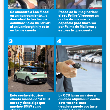
Se encontró a Leo Messi
Pocos se lo imaginarían:
en un aparcamiento... y
el rey Felipe VI escoge un
descubrió la bestia que
coche de una marca
conduce: no es un Ferrari
española para moverse
ni un Lamborghini y esto
por Palma de Mallorca y
es lo que cuesta
esto es lo que cuesta
3
4
Este coche eléctrico
La OCU lanza un aviso a
cuesta menos de 14.000
quienes alquilen un coche
euros y tiene algo que
este verano: este
muchos BMW ya no
despiste puede costarte
ofrecen
cientos de euros