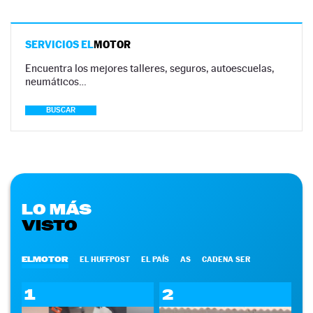
SERVICIOS EL
MOTOR
Encuentra los mejores talleres, seguros, autoescuelas,
neumáticos…
BUSCAR
LO MÁS
VISTO
ELMOTOR
EL HUFFPOST
EL PAÍS
AS
CADENA SER
1
2