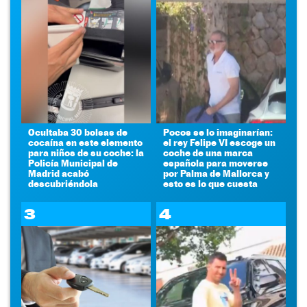
Ocultaba 30 bolsas de
Pocos se lo imaginarían:
cocaína en este elemento
el rey Felipe VI escoge un
para niños de su coche: la
coche de una marca
Policía Municipal de
española para moverse
Madrid acabó
por Palma de Mallorca y
descubriéndola
esto es lo que cuesta
3
4