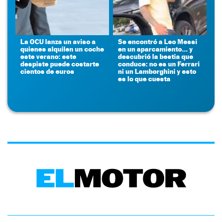
La OCU lanza un aviso a
Se encontró a Leo Messi
quienes alquilen un coche
en un aparcamiento... y
este verano: este
descubrió la bestia que
despiste puede costarte
conduce: no es un Ferrari
cientos de euros
ni un Lamborghini y esto
es lo que cuesta