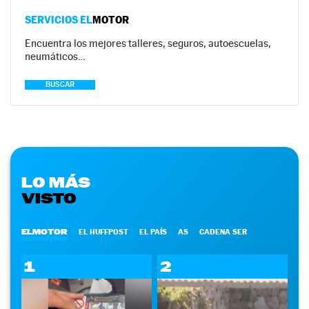
SERVICIOS EL
MOTOR
Encuentra los mejores talleres, seguros, autoescuelas,
neumáticos…
BUSCAR
LO MÁS
VISTO
ELMOTOR
EL HUFFPOST
EL PAÍS
AS
CADENA SER
1
2