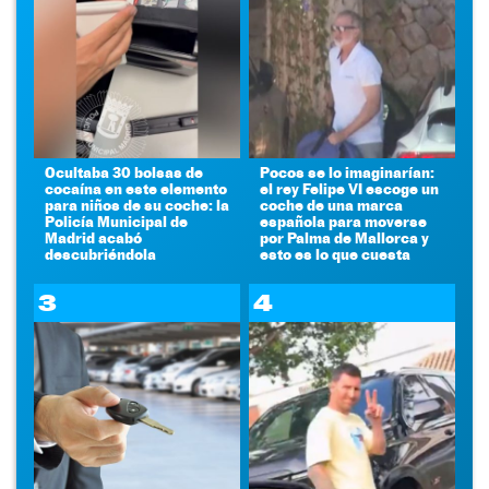
Ocultaba 30 bolsas de
Pocos se lo imaginarían:
cocaína en este elemento
el rey Felipe VI escoge un
para niños de su coche: la
coche de una marca
Policía Municipal de
española para moverse
Madrid acabó
por Palma de Mallorca y
descubriéndola
esto es lo que cuesta
3
4