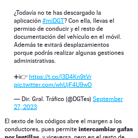
¿Todavía no te has descargado la
aplicación
#miDGT
? Con ella, llevas el
permiso de conducir y el resto de
documentación del vehículo en el móvil.
Además te evitará desplazamientos
porque podrás realizar algunas gestiones
administrativas.
➕ℹ️👉
https://t.co/l3D4Kn9tVr
pic.twitter.com/whUjF4U9wO
— Dir. Gral. Tráfico (@DGTes)
September
27, 2023
El sexto de los códigos abre el margen a los
conductores, pues permite
intercambiar gafas
por lentillas,
y viceversa, pero en el resto de