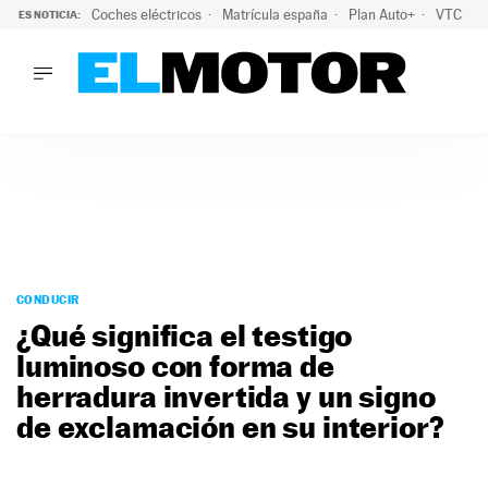
Coches eléctricos
Matrícula españa
Plan Auto+
VTC
ES NOTICIA:
LO ÚLTIMO
La Lista Blanca del Programa Auto+: todos los coches eléct
LO ÚLTIMO
La Lista Blanca del Programa Auto+: todos los coches eléctr
ACTUALIDAD
ELÉCTRICOS
CONDUCIR
PRUEBAS
Saltar
VIRALES
al
CONDUCIR
PODCAST
contenido
¿Qué significa el testigo
MOTOS
luminoso con forma de
TECNOLOGÍA
herradura invertida y un signo
SUPERCOCHES
MOTORTV
de exclamación en su interior?
PREMIOS
SERVICIOS