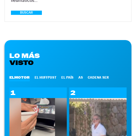
neumáticos…
BUSCAR
LO MÁS
VISTO
ELMOTOR
EL HUFFPOST
EL PAÍS
AS
CADENA SER
1
2