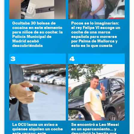
Ocultaba 30 bolsas de
Pocos se lo imaginarían:
cocaína en este elemento
el rey Felipe VI escoge un
para niños de su coche: la
coche de una marca
Policía Municipal de
española para moverse
Madrid acabó
por Palma de Mallorca y
descubriéndola
esto es lo que cuesta
3
4
La OCU lanza un aviso a
Se encontró a Leo Messi
quienes alquilen un coche
en un aparcamiento... y
este verano: este
descubrió la bestia que