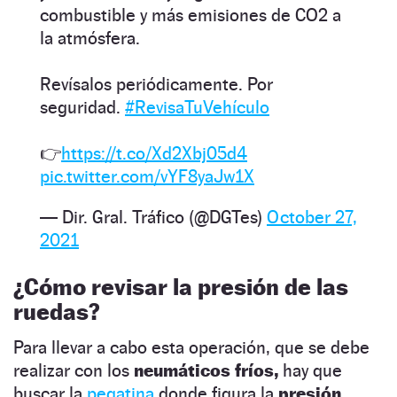
combustible y más emisiones de CO2 a
la atmósfera.
Revísalos periódicamente. Por
seguridad.
#RevisaTuVehículo
👉
https://t.co/Xd2Xbj05d4
pic.twitter.com/vYF8yaJw1X
— Dir. Gral. Tráfico (@DGTes)
October 27,
2021
¿Cómo revisar la presión de las
ruedas?
Para llevar a cabo esta operación, que se debe
realizar con los
neumáticos fríos,
hay que
buscar la
pegatina
donde figura la
presión