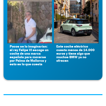
Pocos se lo imaginarían:
Este coche eléctrico
el rey Felipe VI escoge un
cuesta menos de 14.000
coche de una marca
euros y tiene algo que
española para moverse
muchos BMW ya no
por Palma de Mallorca y
ofrecen
esto es lo que cuesta