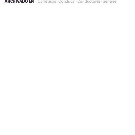
ARCHIVADO EN
Carreteras
·
Conducir
·
Conductores
·
Señales