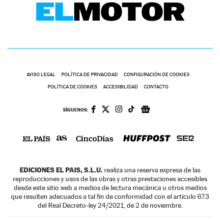
AVISO LEGAL
POLÍTICA DE PRIVACIDAD
CONFIGURACIÓN DE COOKIES
POLÍTICA DE COOKIES
ACCESIBILIDAD
CONTACTO
SÍGUENOS:
EDICIONES EL PAIS, S.L.U.
realiza una reserva expresa de las
reproducciones y usos de las obras y otras prestaciones accesibles
desde este sitio web a medios de lectura mecánica u otros medios
que resulten adecuados a tal fin de conformidad con el artículo 67.3
del Real Decreto-ley 24/2021, de 2 de noviembre.