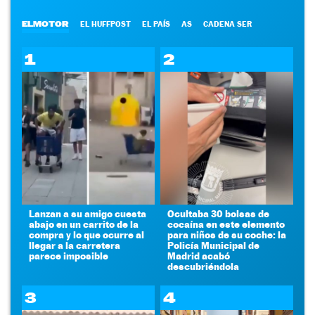
ELMOTOR
EL HUFFPOST
EL PAÍS
AS
CADENA SER
1
2
Lanzan a su amigo cuesta
Ocultaba 30 bolsas de
abajo en un carrito de la
cocaína en este elemento
compra y lo que ocurre al
para niños de su coche: la
llegar a la carretera
Policía Municipal de
parece imposible
Madrid acabó
descubriéndola
3
4