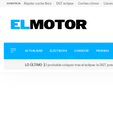
Alquilar coche Ibiza
DGT eclipse
Coches chinos
Llaves
ES NOTICIA:
ACTUALIDAD
ELÉCTRICOS
CONDUCIR
ACTUALIDAD
ELÉCTRICOS
CONDUCIR
PRUEBAS
PRUEBAS
Saltar
VIRALES
LO ÚLTIMO
El probable colapso tras el eclipse: la DGT p
al
PODCAST
LO ÚLTIMO
El probable colapso tras el eclipse: la DGT prevé u
contenido
MOTOS
TECNOLOGÍA
SUPERCOCHES
MOTORTV
PREMIOS
SERVICIOS