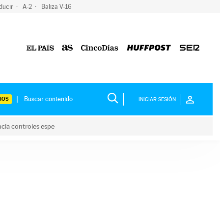
ducir
A-2
Baliza V-16
IOS
INICIAR SESIÓN
ncia controles espe
 y anuncia controles espe