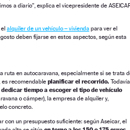
imos a diario”, explica el vicepresidente de ASEICA
 el
alquiler de un vehículo – vivienda
para ver el
 agosto deben fijarse en estos aspectos, según esta
 ruta en autocaravana, especialmente si se trata d
s, es recomendable
planificar el recorrido.
Todavía
e
dedicar tiempo a escoger el tipo de vehículo
ravana o cámper), la empresa de alquiler y,
elo concreto.
 con un presupuesto suficiente: según Aseicar, el
ada alta se sitúa
en torno a los 150 o 175 euros