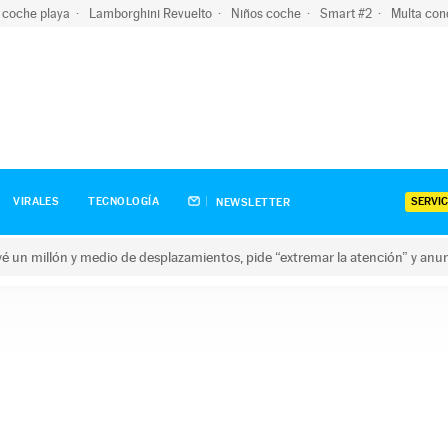
 coche playa
Lamborghini Revuelto
Niños coche
Smart #2
Multa con
SERVIC
VIRALES
TECNOLOGÍA
NEWSLETTER
revé un millón y medio de desplazamientos, pide “extremar la atención” y anu
n millón y medio de desplazamientos, pide “extremar la atención”