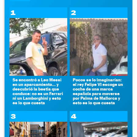
1
2
Se encontró a Leo Messi
Pocos se lo imaginarían:
en un aparcamiento... y
el rey Felipe VI escoge un
descubrió la bestia que
coche de una marca
conduce: no es un Ferrari
española para moverse
ni un Lamborghini y esto
por Palma de Mallorca y
es lo que cuesta
esto es lo que cuesta
3
4