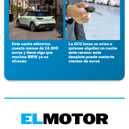
Este coche eléctrico
La OCU lanza un aviso a
cuesta menos de 14.000
quienes alquilen un coche
euros y tiene algo que
este verano: este
muchos BMW ya no
despiste puede costarte
ofrecen
cientos de euros