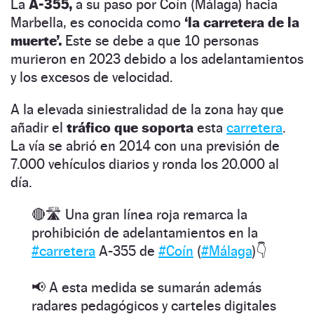
La
A-355,
a su paso por Coín (Málaga) hacia
Marbella, es conocida como
‘la carretera de la
muerte’.
Este se debe a que 10 personas
murieron en 2023 debido a los adelantamientos
y los excesos de velocidad.
A la elevada siniestralidad de la zona hay que
añadir el
tráfico que soporta
esta
carretera
.
La vía se abrió en 2014 con una previsión de
7.000 vehículos diarios y ronda los 20.000 al
día.
🔴🛣️ Una gran línea roja remarca la
prohibición de adelantamientos en la
#carretera
A-355 de
#Coín
(
#Málaga
)👇
📢 A esta medida se sumarán además
radares pedagógicos y carteles digitales