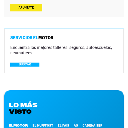
APÚNTATE
SERVICIOS EL
MOTOR
Encuentra los mejores talleres, seguros, autoescuelas,
neumáticos…
BUSCAR
LO MÁS
VISTO
ELMOTOR
EL HUFFPOST
EL PAÍS
AS
CADENA SER