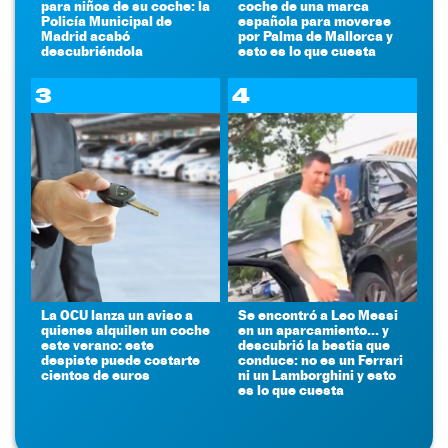
para niños de su coche: la
coche de una marca
Policía Municipal de
española para moverse
Madrid acabó
por Palma de Mallorca y
descubriéndola
esto es lo que cuesta
3
4
La OCU lanza un aviso a
Se encontró a Leo Messi
quienes alquilen un coche
en un aparcamiento... y
este verano: este
descubrió la bestia que
despiste puede costarte
conduce: no es un Ferrari
cientos de euros
ni un Lamborghini y esto
es lo que cuesta