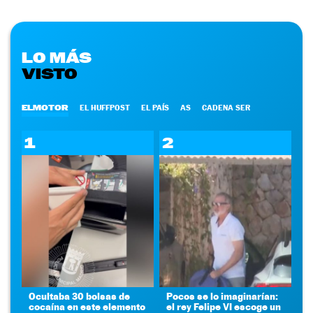
LO MÁS
VISTO
ELMOTOR
EL HUFFPOST
EL PAÍS
AS
CADENA SER
1
2
Ocultaba 30 bolsas de
Pocos se lo imaginarían:
cocaína en este elemento
el rey Felipe VI escoge un