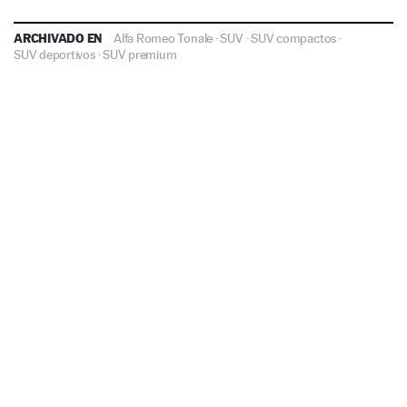
ARCHIVADO EN
Alfa Romeo Tonale
·
SUV
·
SUV compactos
·
SUV deportivos
·
SUV premium