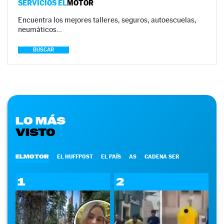
SERVICIOS EL
MOTOR
Encuentra los mejores talleres, seguros, autoescuelas,
neumáticos…
BUSCAR
LO MÁS
VISTO
ELMOTOR
EL HUFFPOST
EL PAÍS
AS
CADENA SER
1
2