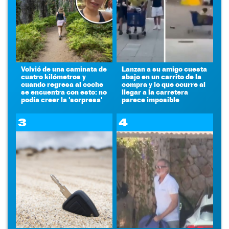
Volvió de una caminata de
Lanzan a su amigo cuesta
cuatro kilómetros y
abajo en un carrito de la
cuando regresa al coche
compra y lo que ocurre al
se encuentra con esto: no
llegar a la carretera
podía creer la 'sorpresa'
parece imposible
3
4