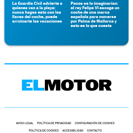
La Guardia Civil advierte a
Pocos se lo imaginarían:
quienes van a la playa:
el rey Felipe VI escoge un
nunca hagas esto con las
coche de una marca
llaves del coche, puede
española para moverse
arruinarte las vacaciones
por Palma de Mallorca y
esto es lo que cuesta
AVISO LEGAL
POLÍTICA DE PRIVACIDAD
CONFIGURACIÓN DE COOKIES
POLÍTICA DE COOKIES
ACCESIBILIDAD
CONTACTO