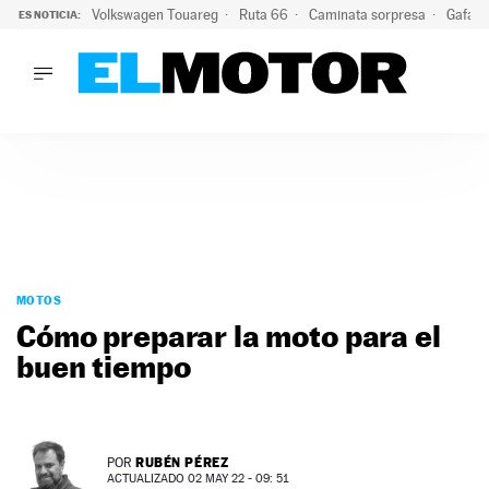
Volkswagen Touareg
Ruta 66
Caminata sorpresa
Gafas 
ES NOTICIA:
LO ÚLTIMO
Ni se te ocurra usar las gafas del eclipse al volante: el moti
LO ÚLTIMO
Ni se te ocurra usar las gafas del eclipse al volante: el motiv
ACTUALIDAD
ELÉCTRICOS
CONDUCIR
PRUEBAS
Saltar
VIRALES
al
MOTOS
PODCAST
contenido
Cómo preparar la moto para el
MOTOS
buen tiempo
TECNOLOGÍA
SUPERCOCHES
MOTORTV
PREMIOS
RUBÉN PÉREZ
POR
SERVICIOS
ACTUALIZADO 02 MAY 22 - 09: 51