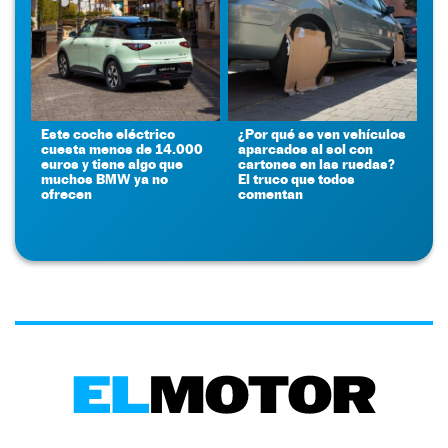
Este coche eléctrico
¿Por qué se ven vehículos
cuesta menos de 14.000
aparcados al sol con
euros y tiene algo que
cartones en las ruedas?
muchos BMW ya no
El truco que todos
ofrecen
comentan