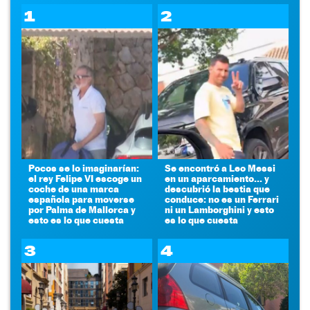
1
2
Pocos se lo imaginarían:
Se encontró a Leo Messi
el rey Felipe VI escoge un
en un aparcamiento... y
coche de una marca
descubrió la bestia que
española para moverse
conduce: no es un Ferrari
por Palma de Mallorca y
ni un Lamborghini y esto
esto es lo que cuesta
es lo que cuesta
3
4