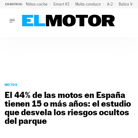
Niños coche
Smart #2
Multa conducir
A-2
Baliza V-1
ES NOTICIA:
LO ÚLTIMO
La policía advierte de este peligro y esta es una buena soluc
LO ÚLTIMO
La policía advierte de este peligro y esta es una buena soluci
ACTUALIDAD
ELÉCTRICOS
CONDUCIR
PRUEBAS
Saltar
VIRALES
al
MOTOS
PODCAST
contenido
El 44% de las motos en España
MOTOS
tienen 15 o más años: el estudio
TECNOLOGÍA
que desvela los riesgos ocultos
SUPERCOCHES
MOTORTV
del parque
PREMIOS
SERVICIOS