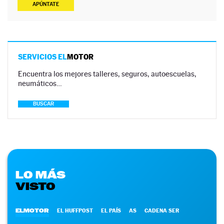
APÚNTATE
SERVICIOS EL
MOTOR
Encuentra los mejores talleres, seguros, autoescuelas,
neumáticos…
BUSCAR
LO MÁS
VISTO
ELMOTOR
EL HUFFPOST
EL PAÍS
AS
CADENA SER