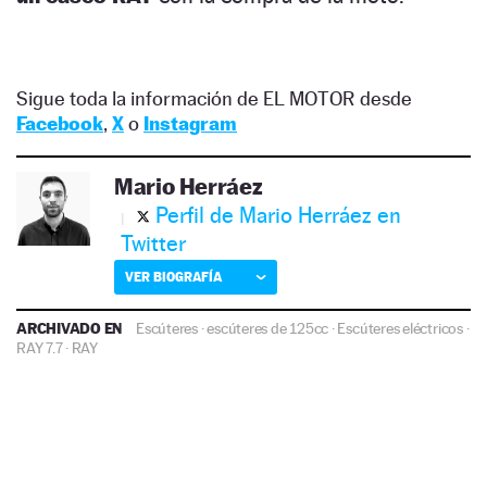
Sigue toda la información de EL MOTOR desde
Facebook
,
X
o
Instagram
Mario Herráez
Perfil de Mario Herráez en
Twitter
VER BIOGRAFÍA
ARCHIVADO EN
Escúteres
·
escúteres de 125cc
·
Escúteres eléctricos
·
RAY 7.7
·
RAY