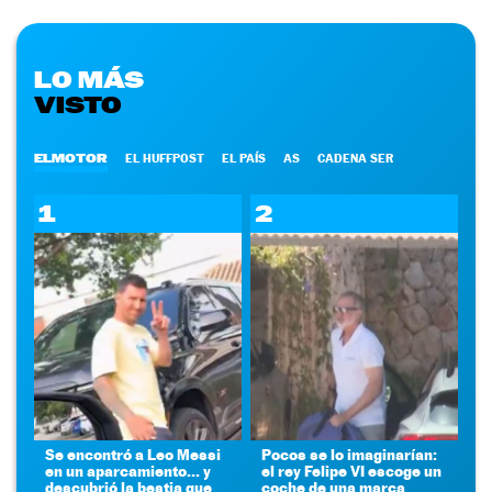
LO MÁS
VISTO
ELMOTOR
EL HUFFPOST
EL PAÍS
AS
CADENA SER
1
2
Se encontró a Leo Messi
Pocos se lo imaginarían:
en un aparcamiento... y
el rey Felipe VI escoge un
descubrió la bestia que
coche de una marca