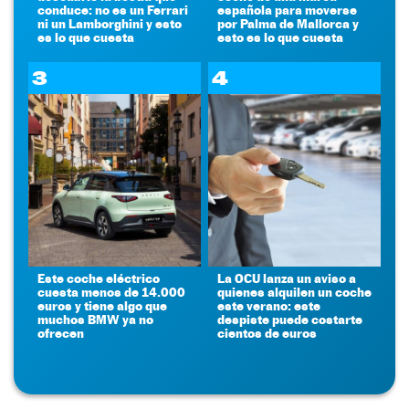
conduce: no es un Ferrari
española para moverse
ni un Lamborghini y esto
por Palma de Mallorca y
es lo que cuesta
esto es lo que cuesta
3
4
Este coche eléctrico
La OCU lanza un aviso a
cuesta menos de 14.000
quienes alquilen un coche
euros y tiene algo que
este verano: este
muchos BMW ya no
despiste puede costarte
ofrecen
cientos de euros