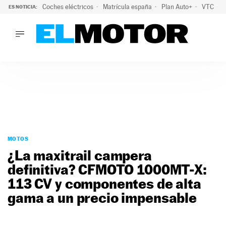
Coches eléctricos
Matrícula españa
Plan Auto+
VTC
ES NOTICIA:
LO ÚLTIMO
La Lista Blanca del Programa Auto+: todos los coches eléct
LO ÚLTIMO
La Lista Blanca del Programa Auto+: todos los coches eléctr
ACTUALIDAD
ELÉCTRICOS
CONDUCIR
PRUEBAS
Saltar
VIRALES
al
MOTOS
PODCAST
contenido
¿La maxitrail campera
MOTOS
definitiva? CFMOTO 1000MT-X:
TECNOLOGÍA
113 CV y componentes de alta
SUPERCOCHES
MOTORTV
gama a un precio impensable
PREMIOS
SERVICIOS