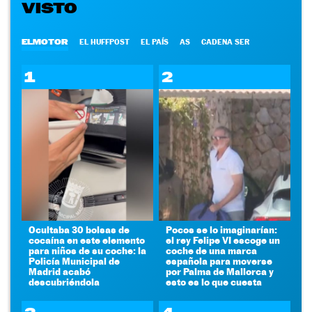
VISTO
ELMOTOR
EL HUFFPOST
EL PAÍS
AS
CADENA SER
1
2
Ocultaba 30 bolsas de
Pocos se lo imaginarían:
cocaína en este elemento
el rey Felipe VI escoge un
para niños de su coche: la
coche de una marca
Policía Municipal de
española para moverse
Madrid acabó
por Palma de Mallorca y
descubriéndola
esto es lo que cuesta