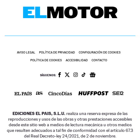
AVISO LEGAL
POLÍTICA DE PRIVACIDAD
CONFIGURACIÓN DE COOKIES
POLÍTICA DE COOKIES
ACCESIBILIDAD
CONTACTO
SÍGUENOS:
EDICIONES EL PAIS, S.L.U.
realiza una reserva expresa de las
reproducciones y usos de las obras y otras prestaciones accesibles
desde este sitio web a medios de lectura mecánica u otros medios
que resulten adecuados a tal fin de conformidad con el artículo 67.3
del Real Decreto-ley 24/2021, de 2 de noviembre.