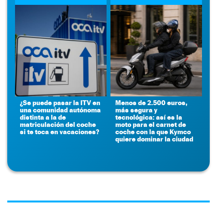
¿Se puede pasar la ITV en
Menos de 2.500 euros,
una comunidad autónoma
más segura y
distinta a la de
tecnológica: así es la
matriculación del coche
moto para el carnet de
si te toca en vacaciones?
coche con la que Kymco
quiere dominar la ciudad