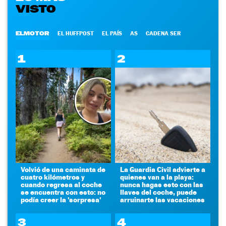
VISTO
ELMOTOR
EL HUFFPOST
EL PAÍS
AS
CADENA SER
1
2
Volvió de una caminata de
La Guardia Civil advierte a
cuatro kilómetros y
quienes van a la playa:
cuando regresa al coche
nunca hagas esto con las
se encuentra con esto: no
llaves del coche, puede
podía creer la 'sorpresa'
arruinarte las vacaciones
3
4