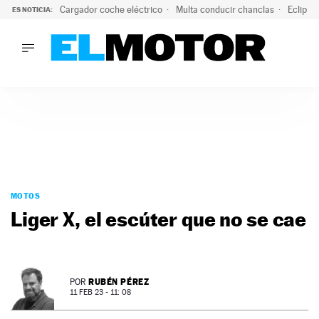
Cargador coche eléctrico
Multa conducir chanclas
Eclipse
ES NOTICIA:
LO ÚLTIMO
El hiperdeportivo que desafía todas las tendencias: V12 a
LO ÚLTIMO
El hiperdeportivo que desafía todas las tendencias: V12 at
ACTUALIDAD
ELÉCTRICOS
CONDUCIR
PRUEBAS
Saltar
VIRALES
al
MOTOS
PODCAST
contenido
Liger X, el escúter que no se cae
MOTOS
TECNOLOGÍA
SUPERCOCHES
MOTORTV
RUBÉN PÉREZ
POR
PREMIOS
11 FEB 23 - 11: 08
SERVICIOS