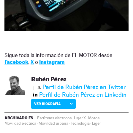
Sigue toda la información de EL MOTOR desde
Facebook
,
X
o
Instagram
Rubén Pérez
Perfil de Rubén Pérez en Twitter
Perfil de Rubén Pérez en Linkedin
VER BIOGRAFÍA
ARCHIVADO EN
Escúteres eléctricos
·
Liger X
·
Motos
·
Movilidad eléctrica
·
Movilidad urbana
·
Tecnología
·
Liger