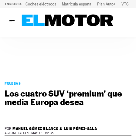
Coches eléctricos
Matrícula españa
Plan Auto+
VTC
ES NOTICIA:
LO ÚLTIMO
La Lista Blanca del Programa Auto+: todos los coches eléct
LO ÚLTIMO
La Lista Blanca del Programa Auto+: todos los coches eléctr
ACTUALIDAD
ELÉCTRICOS
CONDUCIR
PRUEBAS
Saltar
VIRALES
al
PRUEBAS
PODCAST
contenido
Los cuatro SUV ‘premium’ que
MOTOS
media Europa desea
TECNOLOGÍA
SUPERCOCHES
MOTORTV
PREMIOS
MANUEL GÓMEZ BLANCO & LUIS PÉREZ-SALA
POR
SERVICIOS
ACTUALIZADO 18 MAY 17 - 19: 35