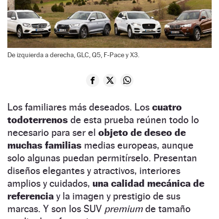
De izquierda a derecha, GLC, Q5, F-Pace y X3.
Los familiares más deseados. Los
cuatro
todoterrenos
de esta prueba reúnen todo lo
necesario para ser el
objeto de deseo de
muchas familias
medias europeas, aunque
solo algunas puedan permitírselo. Presentan
diseños elegantes y atractivos, interiores
amplios y cuidados,
una calidad mecánica de
referencia
y la imagen y prestigio de sus
marcas. Y son los SUV
premium
de tamaño