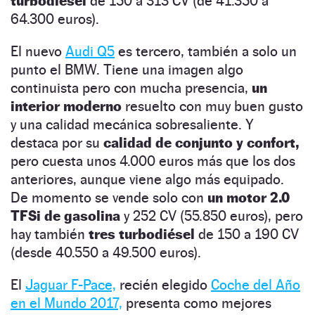
turbodiésel
de 150 a 313 CV (de 41.350 a
64.300 euros).
El nuevo
Audi Q5
es tercero, también a solo un
punto el BMW. Tiene una imagen algo
continuista pero con mucha presencia,
un
interior moderno
resuelto con muy buen gusto
y una calidad mecánica sobresaliente. Y
destaca por su
calidad de conjunto y confort,
pero cuesta unos 4.000 euros más que los dos
anteriores, aunque viene algo más equipado.
De momento se vende solo con
un motor 2.0
TFSi de gasolina
y 252 CV (55.850 euros), pero
hay también
tres turbodiésel
de 150 a 190 CV
(desde 40.550 a 49.500 euros).
El
Jaguar F-Pace,
recién elegido
Coche del Año
en el Mundo 2017,
presenta como mejores