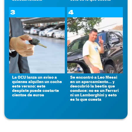
3
4
La OCU lanza un aviso a
Se encontró a Leo Messi
quienes alquilen un coche
en un aparcamiento... y
este verano: este
descubrió la bestia que
despiste puede costarte
conduce: no es un Ferrari
cientos de euros
ni un Lamborghini y esto
es lo que cuesta