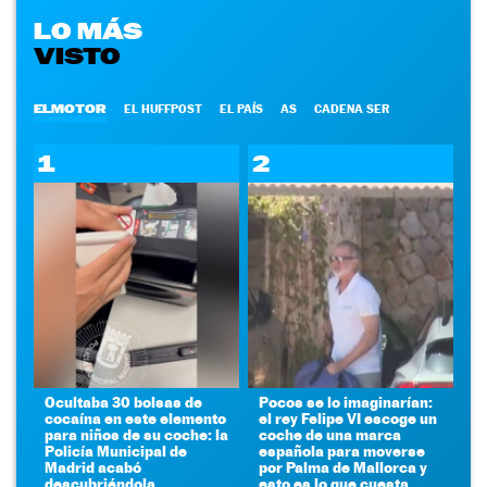
LO MÁS
VISTO
ELMOTOR
EL HUFFPOST
EL PAÍS
AS
CADENA SER
1
2
Ocultaba 30 bolsas de
Pocos se lo imaginarían:
cocaína en este elemento
el rey Felipe VI escoge un
para niños de su coche: la
coche de una marca
Policía Municipal de
española para moverse
Madrid acabó
por Palma de Mallorca y
descubriéndola
esto es lo que cuesta