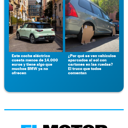
Este coche eléctrico
¿Por qué se ven vehículos
cuesta menos de 14.000
aparcados al sol con
euros y tiene algo que
cartones en las ruedas?
muchos BMW ya no
El truco que todos
ofrecen
comentan