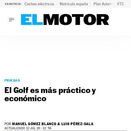
Coches eléctricos
Matrícula españa
Plan Auto+
VTC
ES NOTICIA:
LO ÚLTIMO
La Lista Blanca del Programa Auto+: todos los coches eléct
LO ÚLTIMO
La Lista Blanca del Programa Auto+: todos los coches eléctr
ACTUALIDAD
ELÉCTRICOS
CONDUCIR
PRUEBAS
Saltar
VIRALES
al
PRUEBAS
PODCAST
contenido
El Golf es más práctico y
MOTOS
económico
TECNOLOGÍA
SUPERCOCHES
MOTORTV
PREMIOS
MANUEL GÓMEZ BLANCO & LUIS PÉREZ-SALA
POR
SERVICIOS
ACTUALIZADO 12 JUL 19 - 12: 58