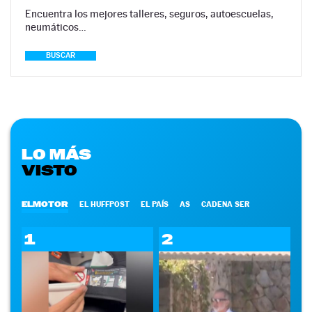
Encuentra los mejores talleres, seguros, autoescuelas,
neumáticos…
BUSCAR
LO MÁS
VISTO
ELMOTOR
EL HUFFPOST
EL PAÍS
AS
CADENA SER
1
2