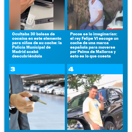
Ocultaba 30 bolsas de
Pocos se lo imaginarían:
cocaína en este elemento
el rey Felipe VI escoge un
para niños de su coche: la
coche de una marca
Policía Municipal de
española para moverse
Madrid acabó
por Palma de Mallorca y
descubriéndola
esto es lo que cuesta
3
4