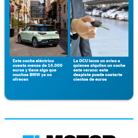
Este coche eléctrico
La OCU lanza un aviso a
cuesta menos de 14.000
quienes alquilen un coche
euros y tiene algo que
este verano: este
muchos BMW ya no
despiste puede costarte
ofrecen
cientos de euros