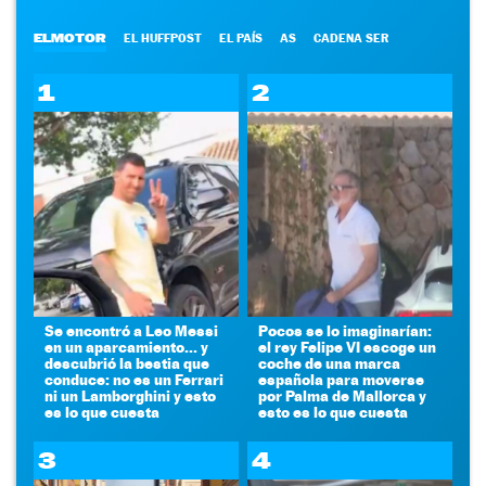
ELMOTOR
EL HUFFPOST
EL PAÍS
AS
CADENA SER
1
2
Se encontró a Leo Messi
Pocos se lo imaginarían:
en un aparcamiento... y
el rey Felipe VI escoge un
descubrió la bestia que
coche de una marca
conduce: no es un Ferrari
española para moverse
ni un Lamborghini y esto
por Palma de Mallorca y
es lo que cuesta
esto es lo que cuesta
3
4