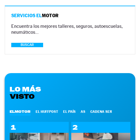
SERVICIOS EL
MOTOR
Encuentra los mejores talleres, seguros, autoescuelas,
neumáticos…
BUSCAR
LO MÁS
VISTO
ELMOTOR
EL HUFFPOST
EL PAÍS
AS
CADENA SER
1
2