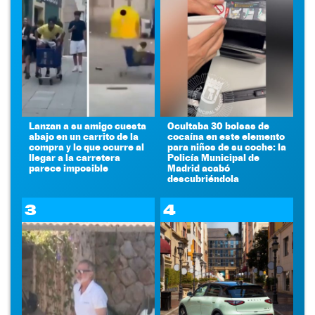
Lanzan a su amigo cuesta
Ocultaba 30 bolsas de
abajo en un carrito de la
cocaína en este elemento
compra y lo que ocurre al
para niños de su coche: la
llegar a la carretera
Policía Municipal de
parece imposible
Madrid acabó
descubriéndola
3
4