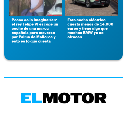
Pocos se lo imaginarían:
Este coche eléctrico
el rey Felipe VI escoge un
cuesta menos de 14.000
coche de una marca
euros y tiene algo que
española para moverse
muchos BMW ya no
por Palma de Mallorca y
ofrecen
esto es lo que cuesta