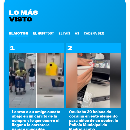
LO MÁS
VISTO
ELMOTOR
EL HUFFPOST
EL PAÍS
AS
CADENA SER
1
2
Lanzan a su amigo cuesta
Ocultaba 30 bolsas de
abajo en un carrito de la
cocaína en este elemento
compra y lo que ocurre al
para niños de su coche: la
llegar a la carretera
Policía Municipal de
parece imposible
Madrid acabó