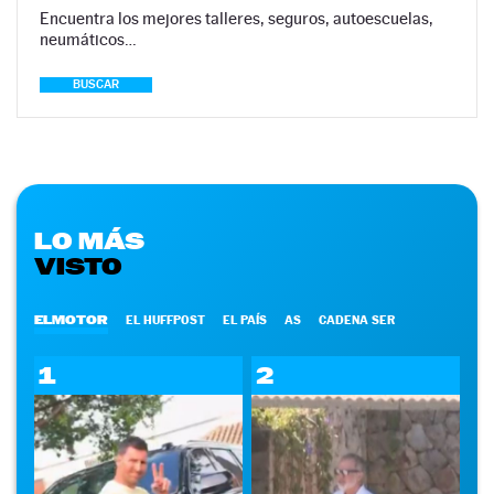
Encuentra los mejores talleres, seguros, autoescuelas,
neumáticos…
BUSCAR
LO MÁS
VISTO
ELMOTOR
EL HUFFPOST
EL PAÍS
AS
CADENA SER
1
2