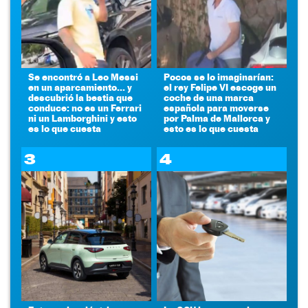
Se encontró a Leo Messi
Pocos se lo imaginarían:
en un aparcamiento... y
el rey Felipe VI escoge un
descubrió la bestia que
coche de una marca
conduce: no es un Ferrari
española para moverse
ni un Lamborghini y esto
por Palma de Mallorca y
es lo que cuesta
esto es lo que cuesta
3
4