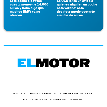
Este coche eléctrico
La OCU lanza un aviso a
cuesta menos de 14.000
quienes alquilen un coche
euros y tiene algo que
este verano: este
muchos BMW ya no
despiste puede costarte
ofrecen
cientos de euros
AVISO LEGAL
POLÍTICA DE PRIVACIDAD
CONFIGURACIÓN DE COOKIES
POLÍTICA DE COOKIES
ACCESIBILIDAD
CONTACTO