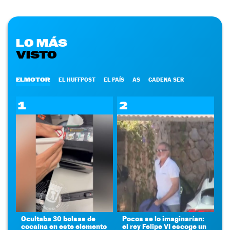
LO MÁS
VISTO
ELMOTOR
EL HUFFPOST
EL PAÍS
AS
CADENA SER
1
2
Ocultaba 30 bolsas de
Pocos se lo imaginarían:
cocaína en este elemento
el rey Felipe VI escoge un