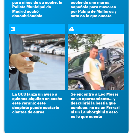
para niños de su coche: la
coche de una marca
Policía Municipal de
española para moverse
Madrid acabó
por Palma de Mallorca y
descubriéndola
esto es lo que cuesta
3
4
La OCU lanza un aviso a
Se encontró a Leo Messi
quienes alquilen un coche
en un aparcamiento... y
este verano: este
descubrió la bestia que
despiste puede costarte
conduce: no es un Ferrari
cientos de euros
ni un Lamborghini y esto
es lo que cuesta