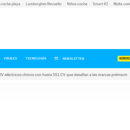
 coche playa
Lamborghini Revuelto
Niños coche
Smart #2
Multa con
SERVIC
VIRALES
TECNOLOGÍA
NEWSLETTER
V eléctricos chinos con hasta 551 CV que desafían a las marcas prémium
tricos chinos con hasta 551 CV que desafían a las marcas prém