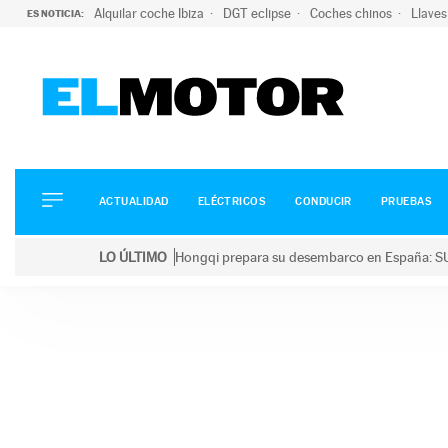
Alquilar coche Ibiza
DGT eclipse
Coches chinos
Llaves
ES NOTICIA:
ACTUALIDAD
ELÉCTRICOS
CONDUCIR
ACTUALIDAD
ELÉCTRICOS
CONDUCIR
PRUEBAS
PRUEBAS
Saltar
VIRALES
LO ÚLTIMO
Hongqi prepara su desembarco en España: SU
al
PODCAST
LO ÚLTIMO
Hongqi prepara su desembarco en España: SUV eléc
contenido
MOTOS
TECNOLOGÍA
SUPERCOCHES
MOTORTV
PREMIOS
SERVICIOS