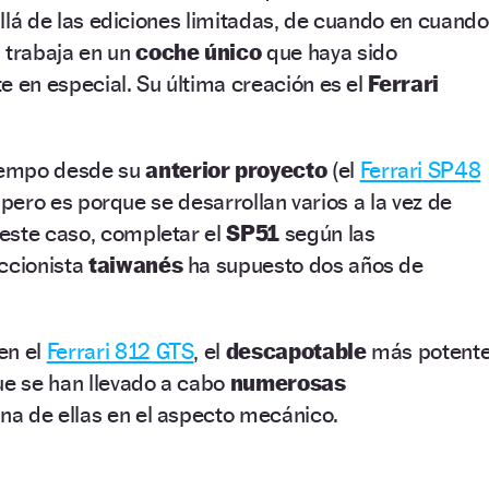
 allá de las ediciones limitadas, de cuando en cuando
i
trabaja en un
coche único
que haya sido
e en especial. Su última creación es el
Ferrari
iempo desde su
anterior proyecto
(el
Ferrari SP48
), pero es porque se desarrollan varios a la vez de
este caso, completar el
SP51
según las
eccionista
taiwanés
ha supuesto dos años de
en el
Ferrari 812 GTS
, el
descapotable
más potent
ue se han llevado a cabo
numerosas
a de ellas en el aspecto mecánico.