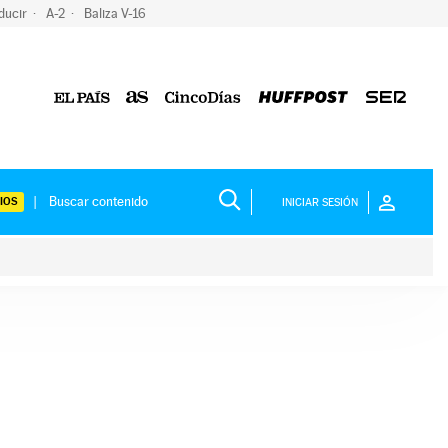
ducir
A-2
Baliza V-16
IOS
INICIAR SESIÓN
ium