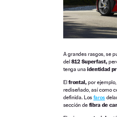
A grandes rasgos, se p
del
812 Superfast,
pero
tenga una
identidad pr
El
frontal,
por ejemplo,
rediseñado, así como c
definida. Los
faros
dela
sección de
fibra de ca