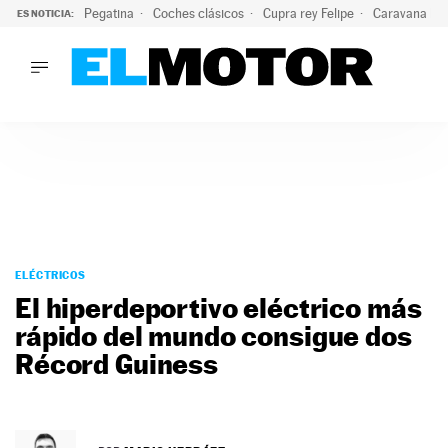
Pegatina
Coches clásicos
Cupra rey Felipe
Caravana lig
ES NOTICIA:
LO ÚLTIMO
¿Conocías esta pegatina de moda?: puede salvar tu coche d
LO ÚLTIMO
¿Conocías esta pegatina de moda?: puede salvar tu coche de
ACTUALIDAD
ELÉCTRICOS
CONDUCIR
PRUEBAS
Saltar
VIRALES
al
ELÉCTRICOS
PODCAST
contenido
El hiperdeportivo eléctrico más
MOTOS
rápido del mundo consigue dos
TECNOLOGÍA
Récord Guiness
SUPERCOCHES
MOTORTV
PREMIOS
SERVICIOS