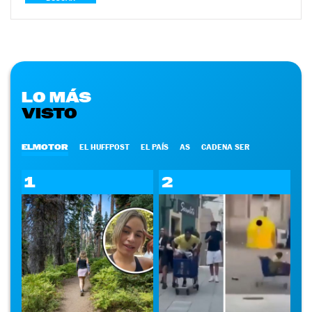
LO MÁS
VISTO
ELMOTOR
EL HUFFPOST
EL PAÍS
AS
CADENA SER
1
2