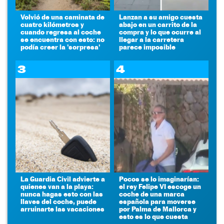
Volvió de una caminata de
Lanzan a su amigo cuesta
cuatro kilómetros y
abajo en un carrito de la
cuando regresa al coche
compra y lo que ocurre al
se encuentra con esto: no
llegar a la carretera
podía creer la 'sorpresa'
parece imposible
3
4
La Guardia Civil advierte a
Pocos se lo imaginarían:
quienes van a la playa:
el rey Felipe VI escoge un
nunca hagas esto con las
coche de una marca
llaves del coche, puede
española para moverse
arruinarte las vacaciones
por Palma de Mallorca y
esto es lo que cuesta