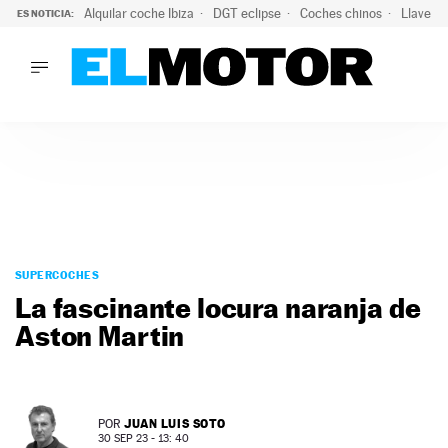
Alquilar coche Ibiza
DGT eclipse
Coches chinos
Llaves 
ES NOTICIA:
LO ÚLTIMO
El probable colapso tras el eclipse: la DGT prevé un millón 
LO ÚLTIMO
El probable colapso tras el eclipse: la DGT prevé un millón 
ACTUALIDAD
ELÉCTRICOS
CONDUCIR
PRUEBAS
Saltar
VIRALES
al
SUPERCOCHES
PODCAST
contenido
La fascinante locura naranja de
MOTOS
Aston Martin
TECNOLOGÍA
SUPERCOCHES
MOTORTV
PREMIOS
JUAN LUIS SOTO
POR
SERVICIOS
30 SEP 23 - 13: 40