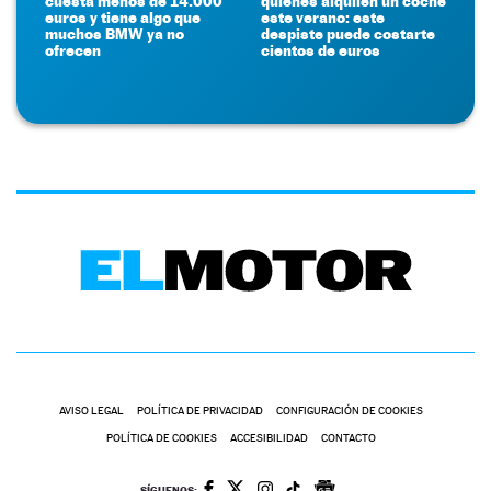
cuesta menos de 14.000
quienes alquilen un coche
euros y tiene algo que
este verano: este
muchos BMW ya no
despiste puede costarte
ofrecen
cientos de euros
AVISO LEGAL
POLÍTICA DE PRIVACIDAD
CONFIGURACIÓN DE COOKIES
POLÍTICA DE COOKIES
ACCESIBILIDAD
CONTACTO
SÍGUENOS: