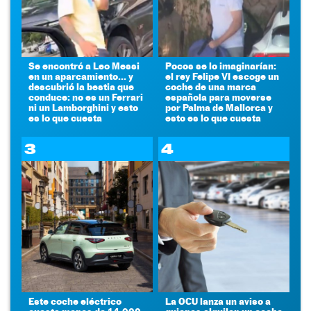
Se encontró a Leo Messi
Pocos se lo imaginarían:
en un aparcamiento... y
el rey Felipe VI escoge un
descubrió la bestia que
coche de una marca
conduce: no es un Ferrari
española para moverse
ni un Lamborghini y esto
por Palma de Mallorca y
es lo que cuesta
esto es lo que cuesta
3
4
Este coche eléctrico
La OCU lanza un aviso a