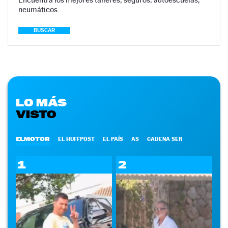
neumáticos…
BUSCAR
LO MÁS
VISTO
ELMOTOR
EL HUFFPOST
EL PAÍS
AS
CADENA SER
1
2