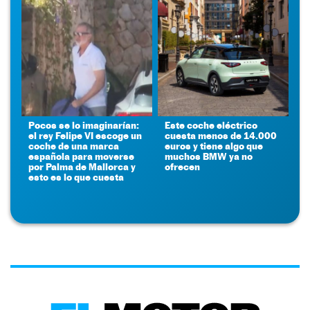
Pocos se lo imaginarían:
Este coche eléctrico
el rey Felipe VI escoge un
cuesta menos de 14.000
coche de una marca
euros y tiene algo que
española para moverse
muchos BMW ya no
por Palma de Mallorca y
ofrecen
esto es lo que cuesta