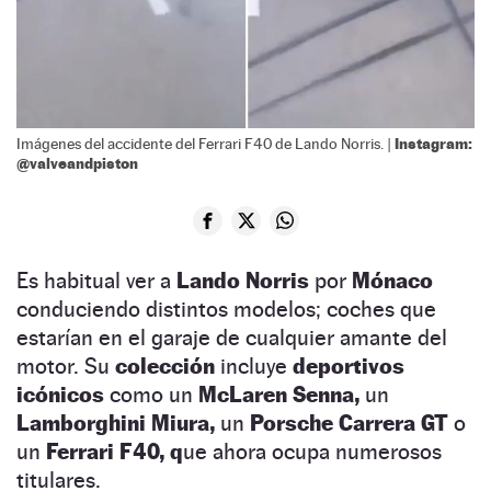
Instagram:
Imágenes del accidente del Ferrari F40 de Lando Norris. |
@valveandpiston
Es habitual ver a
Lando Norris
por
Mónaco
conduciendo distintos modelos; coches que
estarían en el garaje de cualquier amante del
motor. Su
colección
incluye
deportivos
icónicos
como un
McLaren Senna,
un
Lamborghini Miura,
un
Porsche Carrera GT
o
un
Ferrari F40, q
ue ahora ocupa numerosos
titulares.