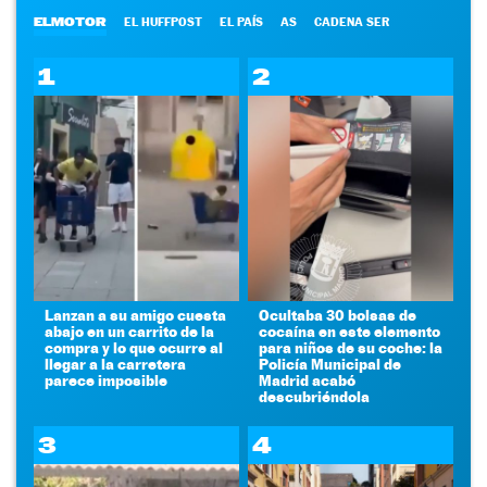
ELMOTOR
EL HUFFPOST
EL PAÍS
AS
CADENA SER
1
2
Lanzan a su amigo cuesta
Ocultaba 30 bolsas de
abajo en un carrito de la
cocaína en este elemento
compra y lo que ocurre al
para niños de su coche: la
llegar a la carretera
Policía Municipal de
parece imposible
Madrid acabó
descubriéndola
3
4