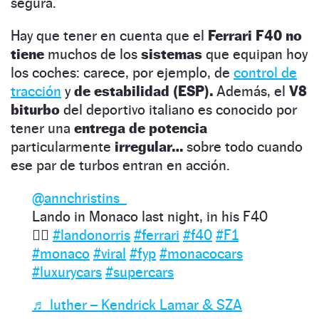
segura.
Hay que tener en cuenta que el
Ferrari F40 no
tiene
muchos de los
sistemas
que equipan hoy
los coches: carece, por ejemplo, de
control de
tracción
y
de estabilidad (ESP).
Además, el
V8
biturbo
del deportivo italiano es conocido por
tener una
entrega de potencia
particularmente
irregular…
sobre todo cuando
ese par de turbos entran en acción.
@annchristins_
Lando in Monaco last night, in his F40
❤️‍🔥
#landonorris
#ferrari
#f40
#F1
#monaco
#viral
#fyp
#monacocars
#luxurycars
#supercars
♬ luther – Kendrick Lamar & SZA