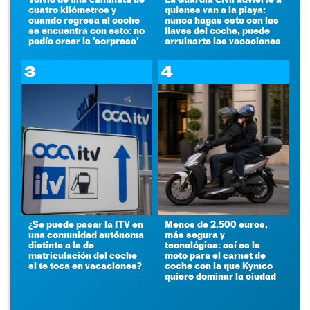
cuatro kilómetros y
quienes van a la playa:
cuando regresa al coche
nunca hagas esto con las
se encuentra con esto: no
llaves del coche, puede
podía creer la 'sorpresa'
arruinarte las vacaciones
3
4
¿Se puede pasar la ITV en
Menos de 2.500 euros,
una comunidad autónoma
más segura y
distinta a la de
tecnológica: así es la
matriculación del coche
moto para el carnet de
si te toca en vacaciones?
coche con la que Kymco
quiere dominar la ciudad