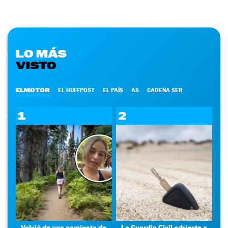
LO MÁS
VISTO
ELMOTOR
EL HUFFPOST
EL PAÍS
AS
CADENA SER
1
2
Volvió de una caminata de
La Guardia Civil advierte a