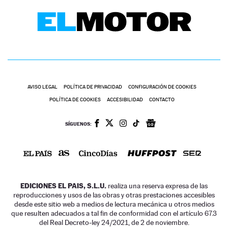
AVISO LEGAL
POLÍTICA DE PRIVACIDAD
CONFIGURACIÓN DE COOKIES
POLÍTICA DE COOKIES
ACCESIBILIDAD
CONTACTO
SÍGUENOS:
EDICIONES EL PAIS, S.L.U.
realiza una reserva expresa de las
reproducciones y usos de las obras y otras prestaciones accesibles
desde este sitio web a medios de lectura mecánica u otros medios
que resulten adecuados a tal fin de conformidad con el artículo 67.3
del Real Decreto-ley 24/2021, de 2 de noviembre.