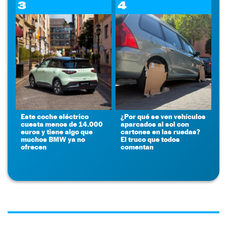
3
4
Este coche eléctrico
¿Por qué se ven vehículos
cuesta menos de 14.000
aparcados al sol con
euros y tiene algo que
cartones en las ruedas?
muchos BMW ya no
El truco que todos
ofrecen
comentan