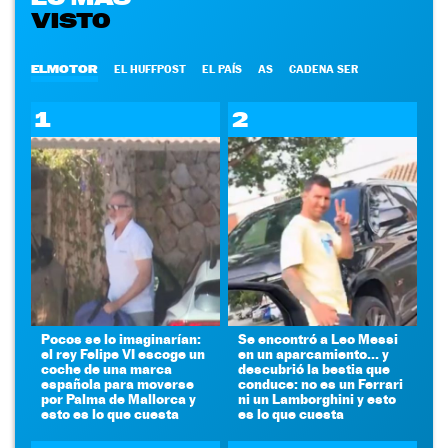
VISTO
ELMOTOR
EL HUFFPOST
EL PAÍS
AS
CADENA SER
1
2
Pocos se lo imaginarían:
Se encontró a Leo Messi
el rey Felipe VI escoge un
en un aparcamiento... y
coche de una marca
descubrió la bestia que
española para moverse
conduce: no es un Ferrari
por Palma de Mallorca y
ni un Lamborghini y esto
esto es lo que cuesta
es lo que cuesta