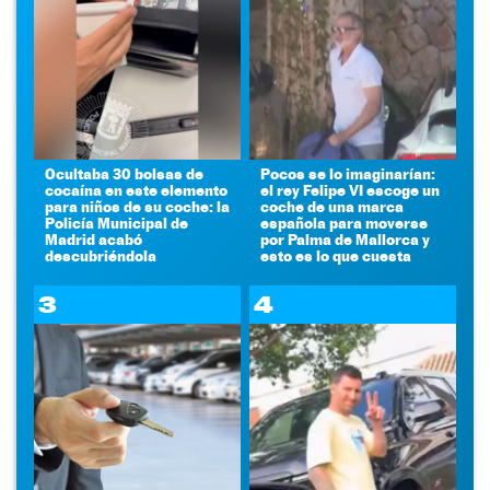
Ocultaba 30 bolsas de
Pocos se lo imaginarían:
cocaína en este elemento
el rey Felipe VI escoge un
para niños de su coche: la
coche de una marca
Policía Municipal de
española para moverse
Madrid acabó
por Palma de Mallorca y
descubriéndola
esto es lo que cuesta
3
4