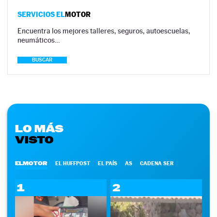
SERVICIOS EL
MOTOR
Encuentra los mejores talleres, seguros, autoescuelas,
neumáticos…
BUSCAR
LO MÁS
VISTO
ELMOTOR
EL HUFFPOST
EL PAÍS
AS
CADENA SER
1
2