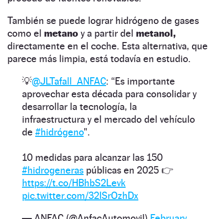
También se puede lograr hidrógeno de gases
como el
metano
y a partir del
metanol,
directamente en el coche. Esta alternativa, que
parece más limpia, está todavía en estudio.
💡
@JLTafall_ANFAC
: “Es importante
aprovechar esta década para consolidar y
desarrollar la tecnología, la
infraestructura y el mercado del vehículo
de
#hidrógeno
".
10 medidas para alcanzar las 150
#hidrogeneras
públicas en 2025 👉
https://t.co/HBhbS2Levk
pic.twitter.com/32ISrOzhDx
— ANFAC (@AnfacAutomovil)
February