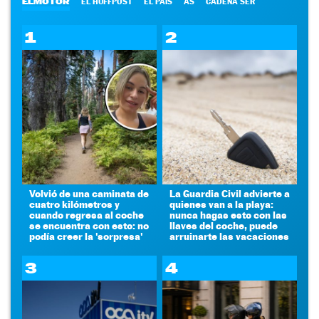
ELMOTOR
EL HUFFPOST
EL PAÍS
AS
CADENA SER
1
2
Volvió de una caminata de
La Guardia Civil advierte a
cuatro kilómetros y
quienes van a la playa:
cuando regresa al coche
nunca hagas esto con las
se encuentra con esto: no
llaves del coche, puede
podía creer la 'sorpresa'
arruinarte las vacaciones
3
4