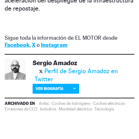
aceleración del despliegue de la infraestructura
de repostaje.
Sigue toda la información de EL MOTOR desde
Facebook
,
X
o
Instagram
Sergio Amadoz
Perfil de Sergio Amadoz en
Twitter
VER BIOGRAFÍA
ARCHIVADO EN
Anfac
·
Coches de hidrógeno
·
Coches eléctricos
·
Emisiones de CO2
·
Industria
·
Movilidad eléctrica
·
Tecnología