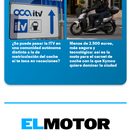
¿Se puede pasar la ITV en
Menos de 2.500 euros,
una comunidad autónoma
más segura y
distinta a la de
tecnológica: así es la
matriculación del coche
moto para el carnet de
si te toca en vacaciones?
coche con la que Kymco
quiere dominar la ciudad