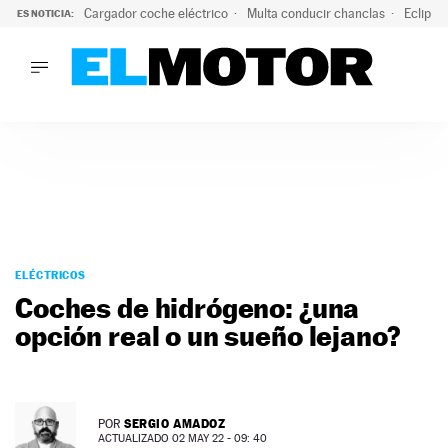
Cargador coche eléctrico
Multa conducir chanclas
Eclipse
ES NOTICIA:
LO ÚLTIMO
El hiperdeportivo que desafía todas las tendencias: V12 a
LO ÚLTIMO
El hiperdeportivo que desafía todas las tendencias: V12 at
ACTUALIDAD
ELÉCTRICOS
CONDUCIR
PRUEBAS
Saltar
VIRALES
al
ELÉCTRICOS
PODCAST
contenido
Coches de hidrógeno: ¿una
MOTOS
opción real o un sueño lejano?
TECNOLOGÍA
SUPERCOCHES
MOTORTV
PREMIOS
SERGIO AMADOZ
POR
SERVICIOS
ACTUALIZADO 02 MAY 22 - 09: 40