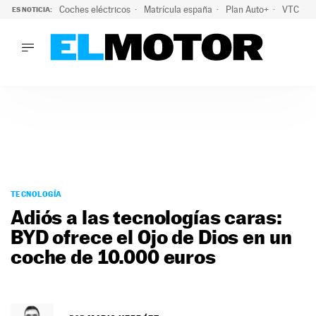
Coches eléctricos
Matrícula españa
Plan Auto+
VTC
ES NOTICIA:
LO ÚLTIMO
La Lista Blanca del Programa Auto+: todos los coches eléct
LO ÚLTIMO
La Lista Blanca del Programa Auto+: todos los coches eléctr
ACTUALIDAD
ELÉCTRICOS
CONDUCIR
PRUEBAS
Saltar
VIRALES
al
TECNOLOGÍA
PODCAST
contenido
Adiós a las tecnologías caras:
MOTOS
BYD ofrece el Ojo de Dios en un
TECNOLOGÍA
coche de 10.000 euros
SUPERCOCHES
MOTORTV
PREMIOS
SERVICIOS