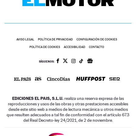
AVISO LEGAL
POLÍTICA DE PRIVACIDAD
CONFIGURACIÓN DE COOKIES
POLÍTICA DE COOKIES
ACCESIBILIDAD
CONTACTO
SÍGUENOS:
EDICIONES EL PAIS, S.L.U.
realiza una reserva expresa de las
reproducciones y usos de las obras y otras prestaciones accesibles
desde este sitio web a medios de lectura mecánica u otros medios
que resulten adecuados a tal fin de conformidad con el artículo 67.3
del Real Decreto-ley 24/2021, de 2 de noviembre.