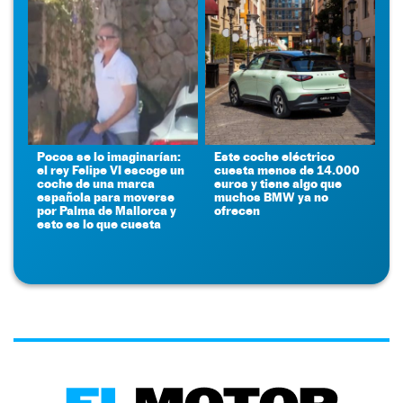
Pocos se lo imaginarían:
Este coche eléctrico
el rey Felipe VI escoge un
cuesta menos de 14.000
coche de una marca
euros y tiene algo que
española para moverse
muchos BMW ya no
por Palma de Mallorca y
ofrecen
esto es lo que cuesta