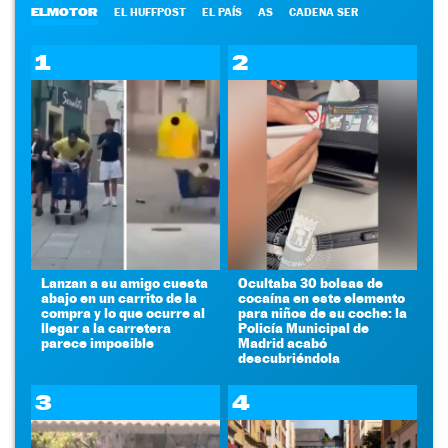
ELMOTOR
EL HUFFPOST
EL PAÍS
AS
CADENA SER
1
2
Lanzan a su amigo cuesta
Ocultaba 30 bolsas de
abajo en un carrito de la
cocaína en este elemento
compra y lo que ocurre al
para niños de su coche: la
llegar a la carretera
Policía Municipal de
parece imposible
Madrid acabó
descubriéndola
3
4