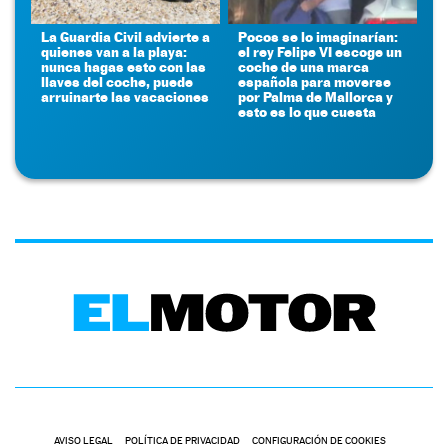
La Guardia Civil advierte a
Pocos se lo imaginarían:
quienes van a la playa:
el rey Felipe VI escoge un
nunca hagas esto con las
coche de una marca
llaves del coche, puede
española para moverse
arruinarte las vacaciones
por Palma de Mallorca y
esto es lo que cuesta
AVISO LEGAL
POLÍTICA DE PRIVACIDAD
CONFIGURACIÓN DE COOKIES