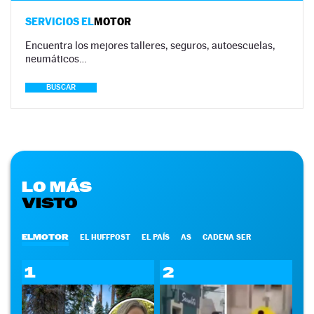
SERVICIOS EL
MOTOR
Encuentra los mejores talleres, seguros, autoescuelas,
neumáticos…
BUSCAR
LO MÁS
VISTO
ELMOTOR
EL HUFFPOST
EL PAÍS
AS
CADENA SER
1
2