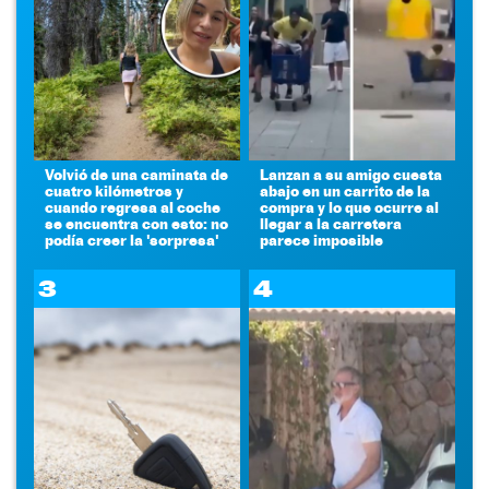
Volvió de una caminata de
Lanzan a su amigo cuesta
cuatro kilómetros y
abajo en un carrito de la
cuando regresa al coche
compra y lo que ocurre al
se encuentra con esto: no
llegar a la carretera
podía creer la 'sorpresa'
parece imposible
3
4