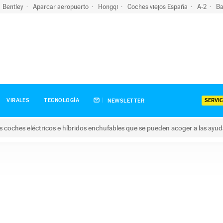
Bentley
Aparcar aeropuerto
Hongqi
Coches viejos España
A-2
Ba
SERVIC
VIRALES
TECNOLOGÍA
NEWSLETTER
s coches eléctricos e híbridos enchufables que se pueden acoger a las ayu
hes eléctricos e híbridos enchufables que se pueden acoger a la