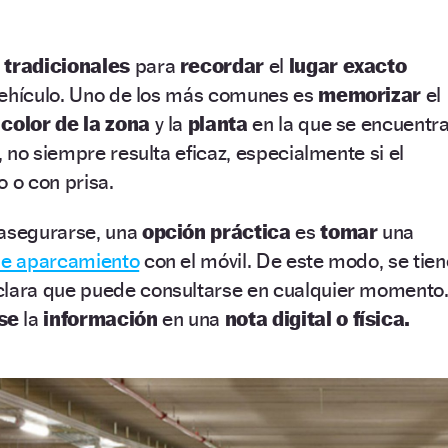
tradicionales
para
recordar
el
lugar exacto
vehículo. Uno de los más comunes es
memorizar
el
l
color de la zona
y la
planta
en la que se encuentra
 no siempre resulta eficaz, especialmente si el
o o con prisa.
 asegurarse, una
opción práctica
es
tomar
una
de aparcamiento
con el móvil. De este modo, se tien
clara que puede consultarse en cualquier momento
rse
la
información
en una
nota digital o física.