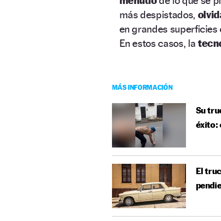
menudo
de lo que se p
más despistados,
olvi
en grandes superficies 
En estos casos, la
tecn
MÁS INFORMACIÓN
Su tru
éxito:
El tru
pendie