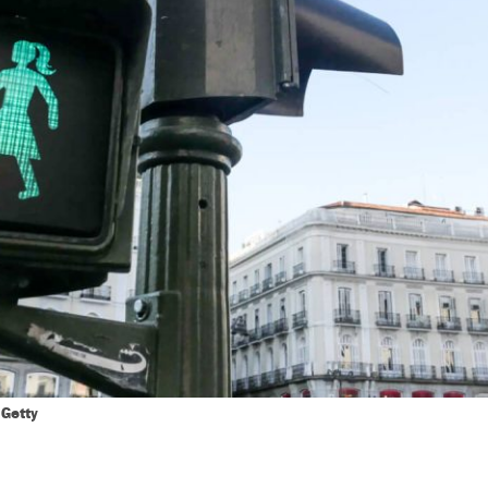
Getty
|