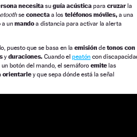
rsona necesita
su
guía acústica
para
cruzar
la
uetooth
se
conecta
a los
teléfonos móviles,
a una
o a un
mando
a distancia para activar la alerta
lo, puesto que se basa en la
emisión
de
tonos con
as
y
duraciones.
Cuando el
peatón
con discapacida
a un botón del mando, el semáforo
emite
las
a
orientarle
y que sepa dónde está la señal