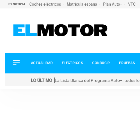
Coches eléctricos
Matrícula españa
Plan Auto+
VTC
ES NOTICIA:
ACTUALIDAD
ELÉCTRICOS
CONDUCIR
ACTUALIDAD
ELÉCTRICOS
CONDUCIR
PRUEBAS
PRUEBAS
Saltar
VIRALES
LO ÚLTIMO
La Lista Blanca del Programa Auto+: todos lo
al
PODCAST
LO ÚLTIMO
La Lista Blanca del Programa Auto+: todos los coc
contenido
MOTOS
TECNOLOGÍA
SUPERCOCHES
MOTORTV
PREMIOS
SERVICIOS