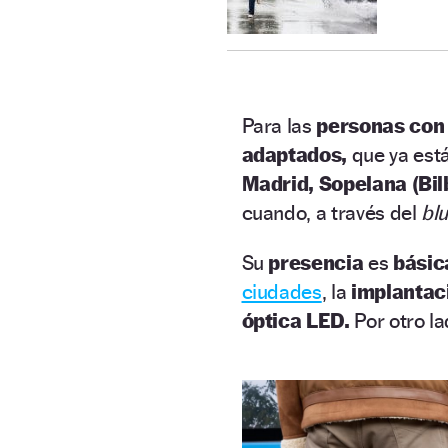
Para las
personas con 
adaptados,
que ya est
Madrid, Sopelana (Bil
cuando, a través del
bl
Su
presencia
es
bási
ciudades
, la
implantac
óptica LED.
Por otro l