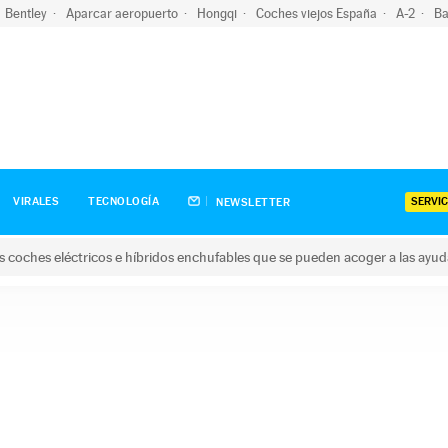
Bentley
Aparcar aeropuerto
Hongqi
Coches viejos España
A-2
Ba
SERVIC
VIRALES
TECNOLOGÍA
NEWSLETTER
s coches eléctricos e híbridos enchufables que se pueden acoger a las ayu
hes eléctricos e híbridos enchufables que se pueden acoger a la