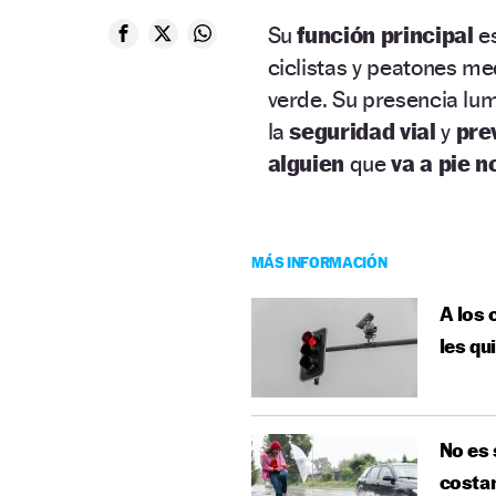
Su
función principal
e
ciclistas y peatones me
verde. Su presencia lum
la
seguridad vial
y
pre
alguien
que
va a pie n
MÁS INFORMACIÓN
A los 
les qu
No es 
costar