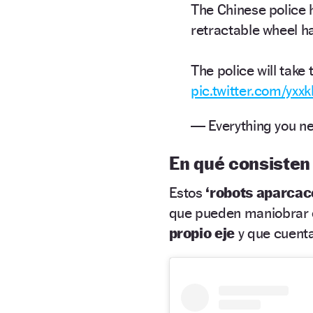
The Chinese police ha
retractable wheel h
The police will take
pic.twitter.com/yx
— Everything you n
En qué consisten
Estos
‘robots aparca
que pueden maniobrar e
propio eje
y que cuenta