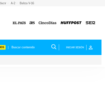
ducir
A-2
Baliza V-16
IOS
INICIAR SESIÓN
ium