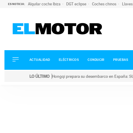
Alquilar coche Ibiza
DGT eclipse
Coches chinos
Llaves
ES NOTICIA:
ACTUALIDAD
ELÉCTRICOS
CONDUCIR
ACTUALIDAD
ELÉCTRICOS
CONDUCIR
PRUEBAS
PRUEBAS
Saltar
VIRALES
LO ÚLTIMO
Hongqi prepara su desembarco en España: SU
al
PODCAST
LO ÚLTIMO
Hongqi prepara su desembarco en España: SUV eléc
contenido
MOTOS
TECNOLOGÍA
SUPERCOCHES
MOTORTV
PREMIOS
SERVICIOS