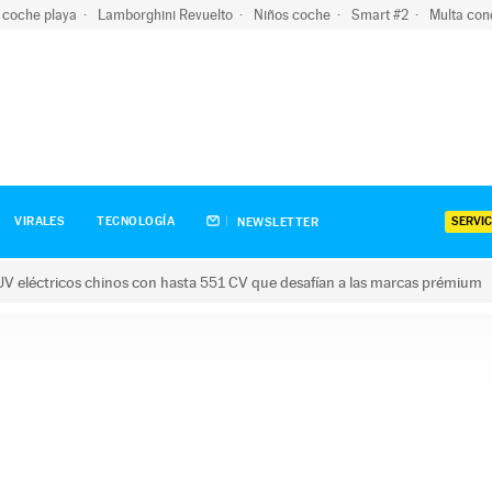
 coche playa
Lamborghini Revuelto
Niños coche
Smart #2
Multa con
SERVIC
VIRALES
TECNOLOGÍA
NEWSLETTER
V eléctricos chinos con hasta 551 CV que desafían a las marcas prémium
tricos chinos con hasta 551 CV que desafían a las marcas prém