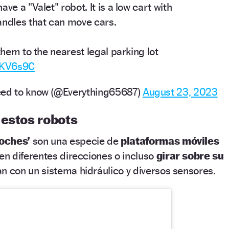
ve a "Valet" robot. It is a low cart with
andles that can move cars.
 them to the nearest legal parking lot
xkKV6s9C
eed to know (@Everything65687)
August 23, 2023
 estos robots
coches’
son una especie de
plataformas móviles
n diferentes direcciones o incluso
girar sobre su
n con un sistema hidráulico y diversos sensores.