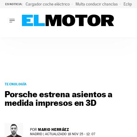
Cargador coche eléctrico
Multa conducir chanclas
Eclipse
ES NOTICIA:
LO ÚLTIMO
El hiperdeportivo que desafía todas las tendencias: V12 a
LO ÚLTIMO
El hiperdeportivo que desafía todas las tendencias: V12 at
ACTUALIDAD
ELÉCTRICOS
CONDUCIR
PRUEBAS
Saltar
VIRALES
al
TECNOLOGÍA
PODCAST
contenido
Porsche estrena asientos a
MOTOS
medida impresos en 3D
TECNOLOGÍA
SUPERCOCHES
MOTORTV
PREMIOS
MARIO HERRÁEZ
POR
SERVICIOS
MADRID |
ACTUALIZADO 18 NOV 25 - 12: 07