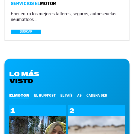
SERVICIOS EL
MOTOR
Encuentra los mejores talleres, seguros, autoescuelas,
neumáticos…
BUSCAR
LO MÁS
VISTO
ELMOTOR
EL HUFFPOST
EL PAÍS
AS
CADENA SER
1
2