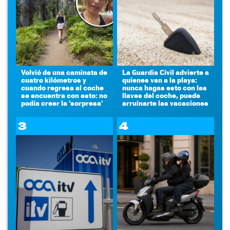
Volvió de una caminata de
La Guardia Civil advierte a
cuatro kilómetros y
quienes van a la playa:
cuando regresa al coche
nunca hagas esto con las
se encuentra con esto: no
llaves del coche, puede
podía creer la 'sorpresa'
arruinarte las vacaciones
3
4