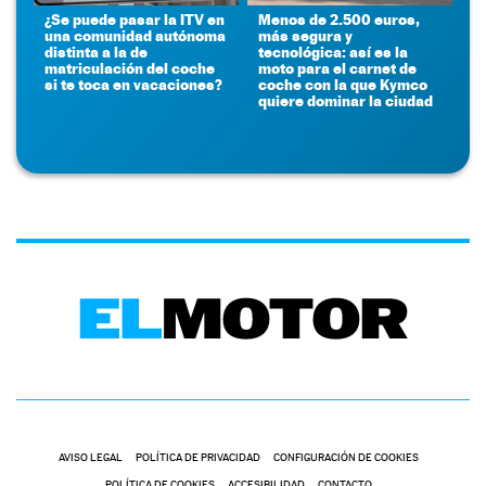
¿Se puede pasar la ITV en
Menos de 2.500 euros,
una comunidad autónoma
más segura y
distinta a la de
tecnológica: así es la
matriculación del coche
moto para el carnet de
si te toca en vacaciones?
coche con la que Kymco
quiere dominar la ciudad
AVISO LEGAL
POLÍTICA DE PRIVACIDAD
CONFIGURACIÓN DE COOKIES
POLÍTICA DE COOKIES
ACCESIBILIDAD
CONTACTO