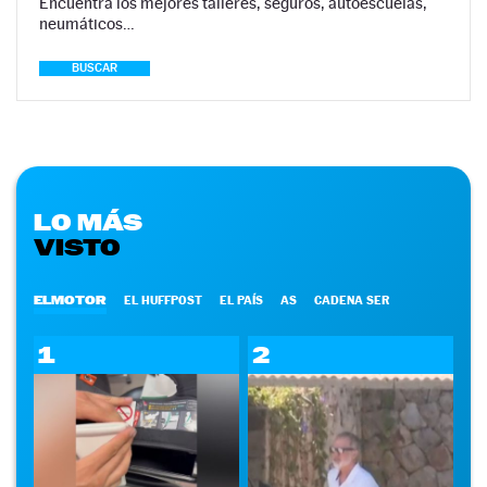
Encuentra los mejores talleres, seguros, autoescuelas,
neumáticos…
BUSCAR
LO MÁS
VISTO
ELMOTOR
EL HUFFPOST
EL PAÍS
AS
CADENA SER
1
2