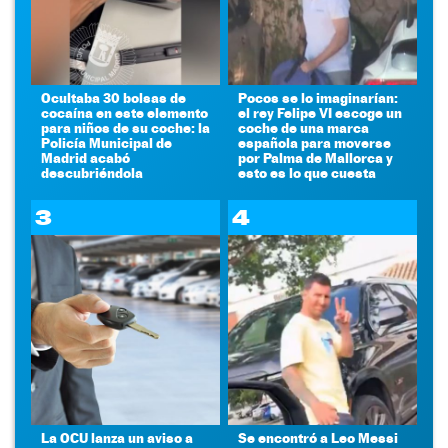
Ocultaba 30 bolsas de
Pocos se lo imaginarían:
cocaína en este elemento
el rey Felipe VI escoge un
para niños de su coche: la
coche de una marca
Policía Municipal de
española para moverse
Madrid acabó
por Palma de Mallorca y
descubriéndola
esto es lo que cuesta
3
4
La OCU lanza un aviso a
Se encontró a Leo Messi