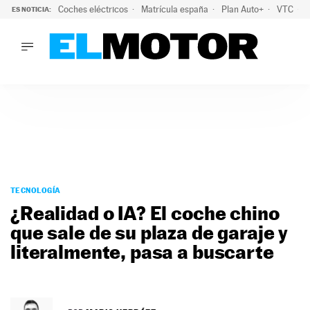
Coches eléctricos
Matrícula españa
Plan Auto+
VTC
ES NOTICIA:
LO ÚLTIMO
La Lista Blanca del Programa Auto+: todos los coches eléct
LO ÚLTIMO
La Lista Blanca del Programa Auto+: todos los coches eléctr
ACTUALIDAD
ELÉCTRICOS
CONDUCIR
PRUEBAS
Saltar
VIRALES
al
TECNOLOGÍA
PODCAST
contenido
¿Realidad o IA? El coche chino
MOTOS
que sale de su plaza de garaje y
TECNOLOGÍA
literalmente, pasa a buscarte
SUPERCOCHES
MOTORTV
PREMIOS
SERVICIOS