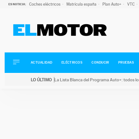
Coches eléctricos
Matrícula españa
Plan Auto+
VTC
ES NOTICIA:
ACTUALIDAD
ELÉCTRICOS
CONDUCIR
ACTUALIDAD
ELÉCTRICOS
CONDUCIR
PRUEBAS
PRUEBAS
Saltar
VIRALES
LO ÚLTIMO
La Lista Blanca del Programa Auto+: todos lo
al
PODCAST
LO ÚLTIMO
La Lista Blanca del Programa Auto+: todos los coc
contenido
MOTOS
TECNOLOGÍA
SUPERCOCHES
MOTORTV
PREMIOS
SERVICIOS