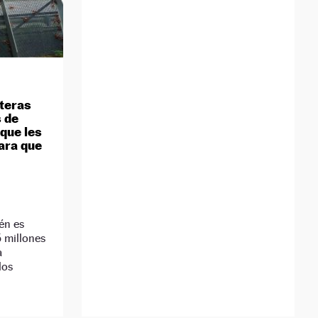
eteras
s de
que les
ara que
én es
5 millones
a
los