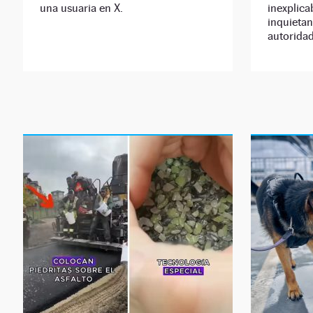
una usuaria en X.
inexplica
inquieta
autoridad