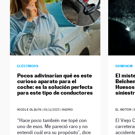
ELÉCTRICOS
CONDUCIR
Pocos adivinarían qué es este
El mist
curioso aparato para el
Belchen
coche: es la solución perfecta
Huesos:
para este tipo de conductores
siniest
NICOLE OLGUÍN
|
03/11/2025
| MADRID
EL MOTOR
|
3
“Hace poco también me topé con
El Viejo 
uno de esos. Me pareció raro y no
carretera
entendí cuál era su propósito”, dice
accident