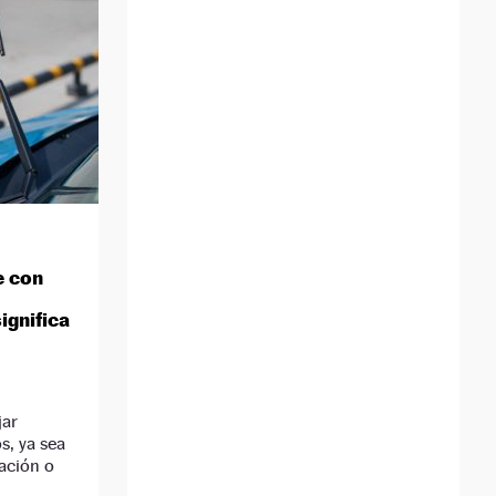
e con
ignifica
jar
s, ya sea
ación o