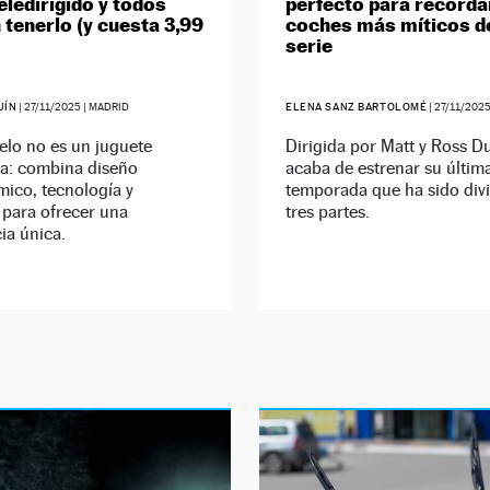
eledirigido y todos
perfecto para recorda
 tenerlo (y cuesta 3,99
coches más míticos de
serie
UÍN
|
27/11/2025
| MADRID
ELENA SANZ BARTOLOMÉ
|
27/11/202
elo no es un juguete
Dirigida por Matt y Ross Du
ra: combina diseño
acaba de estrenar su últim
ico, tecnología y
temporada que ha sido div
 para ofrecer una
tres partes.
ia única.