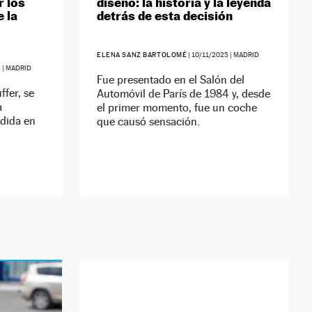
r los
diseño: la historia y la leyenda
 la
detrás de esta decisión
ELENA SANZ BARTOLOMÉ
|
10/11/2025
| MADRID
5
| MADRID
Fue presentado en el Salón del
ffer, se
Automóvil de París de 1984 y, desde
a
el primer momento, fue un coche
idida en
que causó sensación.