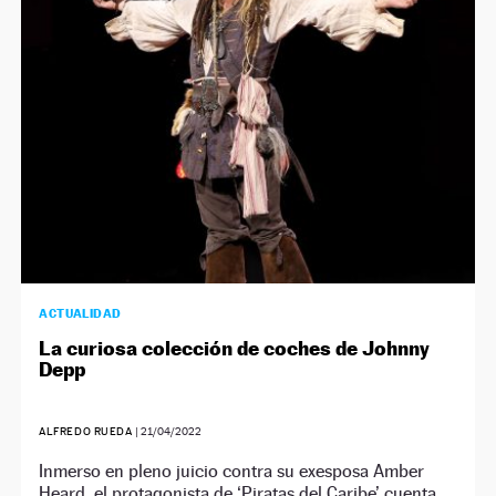
NEWSLETTER
SÍGUENOS
ACTUALIDAD
La curiosa colección de coches de Johnny
Depp
ALFREDO RUEDA
|
21/04/2022
Inmerso en pleno juicio contra su exesposa Amber
Heard, el protagonista de ‘Piratas del Caribe’ cuenta