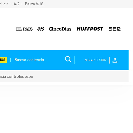
ducir
A-2
Baliza V-16
IOS
INICIAR SESIÓN
ncia controles espe
 y anuncia controles espe