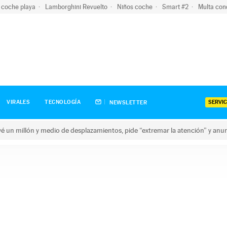
 coche playa
Lamborghini Revuelto
Niños coche
Smart #2
Multa con
SERVIC
VIRALES
TECNOLOGÍA
NEWSLETTER
revé un millón y medio de desplazamientos, pide “extremar la atención” y anu
n millón y medio de desplazamientos, pide “extremar la atención”