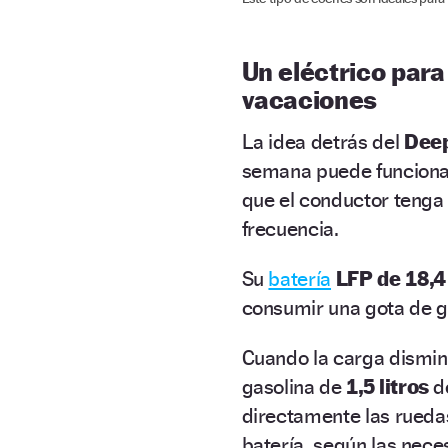
Un eléctrico para 
vacaciones
La idea detrás del
Dee
semana puede funcion
que el conductor tenga 
frecuencia.
Su
batería
LFP de 18,
consumir una gota de g
Cuando la carga disminu
gasolina de
1,5 litros
de
directamente las rueda
batería, según las nec