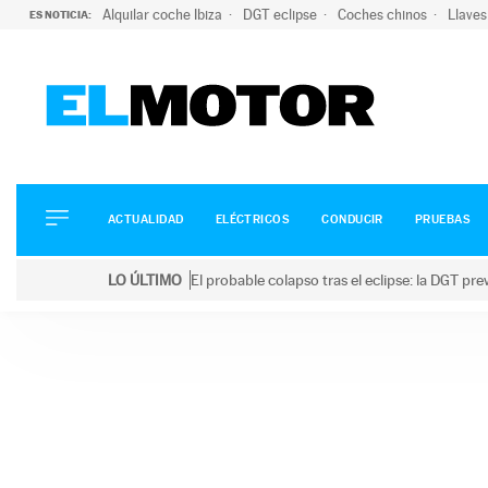
Alquilar coche Ibiza
DGT eclipse
Coches chinos
Llaves
ES NOTICIA:
ACTUALIDAD
ELÉCTRICOS
CONDUCIR
ACTUALIDAD
ELÉCTRICOS
CONDUCIR
PRUEBAS
PRUEBAS
Saltar
VIRALES
LO ÚLTIMO
El probable colapso tras el eclipse: la DGT p
al
PODCAST
LO ÚLTIMO
El probable colapso tras el eclipse: la DGT prevé u
contenido
MOTOS
TECNOLOGÍA
SUPERCOCHES
MOTORTV
PREMIOS
SERVICIOS