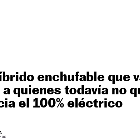
íbrido enchufable que v
a quienes todavía no q
cia el 100% eléctrico
A
: 00