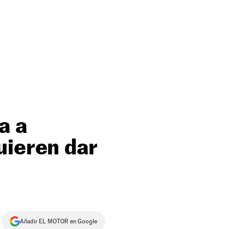
a a
uieren dar
Añadir EL MOTOR en Google