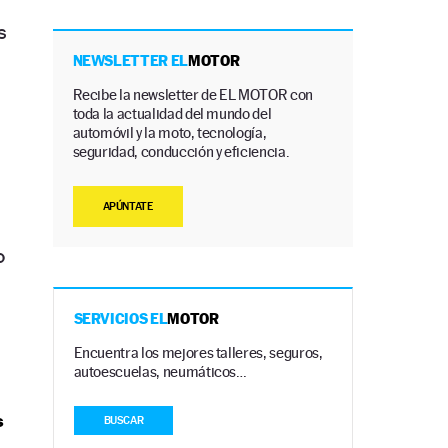
s
NEWSLETTER EL
MOTOR
Recibe la newsletter de EL MOTOR con
toda la actualidad del mundo del
automóvil y la moto, tecnología,
seguridad, conducción y eficiencia.
APÚNTATE
o
SERVICIOS EL
MOTOR
Encuentra los mejores talleres, seguros,
autoescuelas, neumáticos…
s
BUSCAR