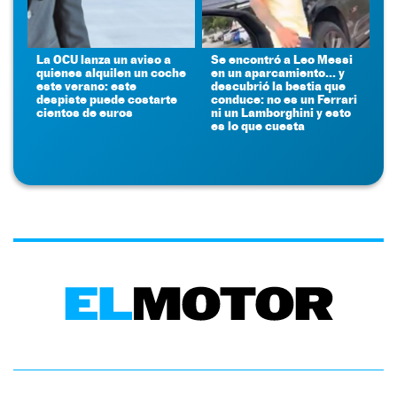
La OCU lanza un aviso a
Se encontró a Leo Messi
quienes alquilen un coche
en un aparcamiento... y
este verano: este
descubrió la bestia que
despiste puede costarte
conduce: no es un Ferrari
cientos de euros
ni un Lamborghini y esto
es lo que cuesta