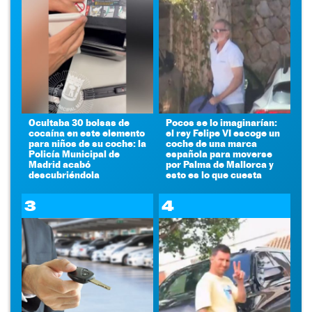
Ocultaba 30 bolsas de
Pocos se lo imaginarían:
cocaína en este elemento
el rey Felipe VI escoge un
para niños de su coche: la
coche de una marca
Policía Municipal de
española para moverse
Madrid acabó
por Palma de Mallorca y
descubriéndola
esto es lo que cuesta
3
4