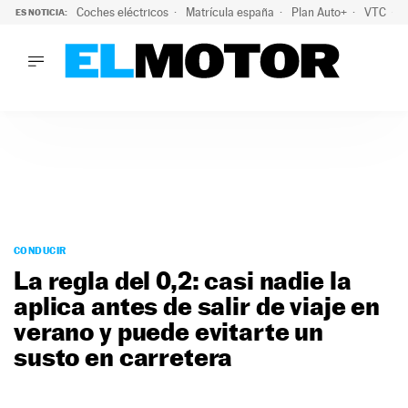
Coches eléctricos
Matrícula españa
Plan Auto+
VTC
ES NOTICIA:
LO ÚLTIMO
La Lista Blanca del Programa Auto+: todos los coches eléct
LO ÚLTIMO
La Lista Blanca del Programa Auto+: todos los coches eléctr
ACTUALIDAD
ELÉCTRICOS
CONDUCIR
PRUEBAS
Saltar
VIRALES
al
CONDUCIR
PODCAST
contenido
La regla del 0,2: casi nadie la
MOTOS
aplica antes de salir de viaje en
TECNOLOGÍA
verano y puede evitarte un
SUPERCOCHES
MOTORTV
susto en carretera
PREMIOS
SERVICIOS