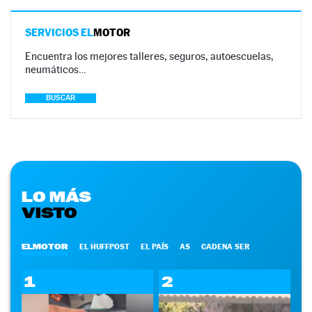
SERVICIOS EL
MOTOR
Encuentra los mejores talleres, seguros, autoescuelas,
neumáticos…
BUSCAR
LO MÁS
VISTO
ELMOTOR
EL HUFFPOST
EL PAÍS
AS
CADENA SER
1
2