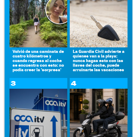
Volvió de una caminata de
La Guardia Civil advierte a
cuatro kilómetros y
quienes van a la playa:
cuando regresa al coche
nunca hagas esto con las
se encuentra con esto: no
llaves del coche, puede
podía creer la 'sorpresa'
arruinarte las vacaciones
3
4