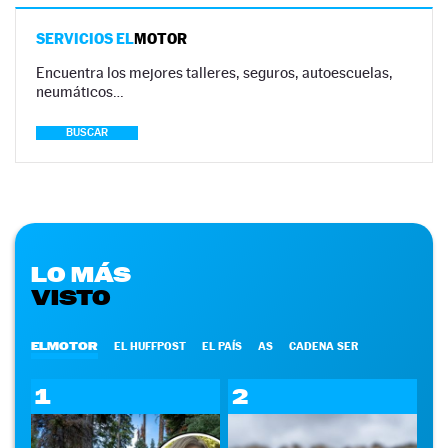
SERVICIOS EL
MOTOR
Encuentra los mejores talleres, seguros, autoescuelas,
neumáticos…
BUSCAR
LO MÁS
VISTO
ELMOTOR
EL HUFFPOST
EL PAÍS
AS
CADENA SER
1
2