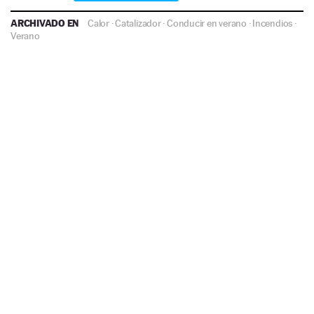
ARCHIVADO EN
Calor
·
Catalizador
·
Conducir en verano
·
Incendios
·
Verano