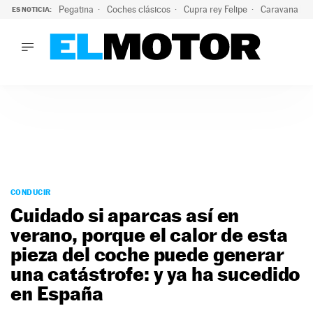
Pegatina
Coches clásicos
Cupra rey Felipe
Caravana lig
ES NOTICIA:
LO ÚLTIMO
El hiperdeportivo que desafía todas las tendencias: V12 a
LO ÚLTIMO
El hiperdeportivo que desafía todas las tendencias: V12 at
ACTUALIDAD
ELÉCTRICOS
CONDUCIR
PRUEBAS
Saltar
VIRALES
al
CONDUCIR
PODCAST
contenido
Cuidado si aparcas así en
MOTOS
verano, porque el calor de esta
TECNOLOGÍA
pieza del coche puede generar
SUPERCOCHES
MOTORTV
una catástrofe: y ya ha sucedido
PREMIOS
en España
SERVICIOS