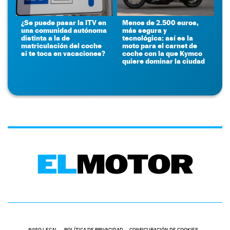
¿Se puede pasar la ITV en
Menos de 2.500 euros,
una comunidad autónoma
más segura y
distinta a la de
tecnológica: así es la
matriculación del coche
moto para el carnet de
si te toca en vacaciones?
coche con la que Kymco
quiere dominar la ciudad
AVISO LEGAL
POLÍTICA DE PRIVACIDAD
CONFIGURACIÓN DE COOKIES