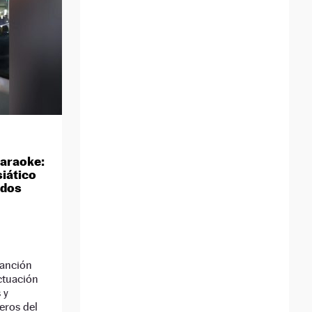
karaoke:
siático
odos
canción
ctuación
 y
eros del