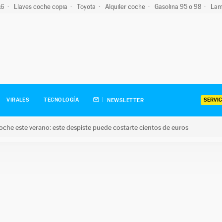
-16
Llaves coche copia
Toyota
Alquiler coche
Gasolina 95 o 98
Lam
SERVIC
VIRALES
TECNOLOGÍA
NEWSLETTER
oche este verano: este despiste puede costarte cientos de euros
este verano: este despiste puede costarte cientos de euros