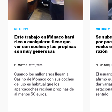
MOTORTV
MOTORTV
Este trabajo en Mónaco hará
Se sube
rico a cualquiera: tiene que
por poc
ver con coches y las propinas
vuelo: e
son muy generosas
razón
EL MOTOR
|
12/01/2025
EL MOTOR
|
1
Cuando los millonarios llegan al
El usuari
Casino de Mónaco con sus coches
afirmó q
de lujo es habitual que los
dar varia
aparcacoches reciban propinas de
estaciona
al menos 50 euros.
sentido.