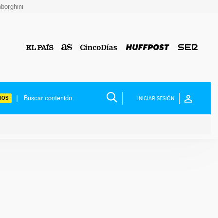
borghini
IOS
INICIAR SESIÓN