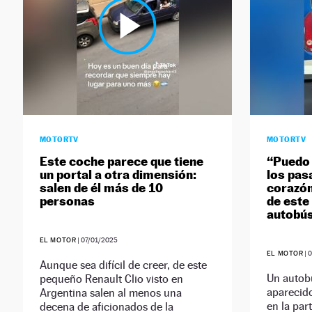
MOTORTV
MOTORTV
Este coche parece que tiene
“Puedo 
un portal a otra dimensión:
los pas
salen de él más de 10
corazón
personas
de este 
autobú
EL MOTOR
|
07/01/2025
EL MOTOR
|
0
Aunque sea difícil de creer, de este
Un autobú
pequeño Renault Clio visto en
aparecido
Argentina salen al menos una
en la par
decena de aficionados de la