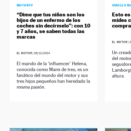
MOTORTV
VIRALES M
“Dime que tus niños son los
Esto es
hijos de un enfermo de los
mides c
coches sin decírmelo”: con 10
compra
y 7 años, se saben todas las
marcas
EL MOTOR
|
2
Un cread
EL MOTOR
|
26/12/2024
del moto
El marido de la ‘influencer’ Helena,
seguidor
conocida como Mami de tres, es un
Lamborgh
fanático del mundo del motor y sus
altura.
tres hijos pequeños han heredado la
misma pasión.