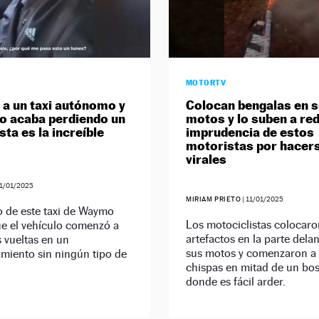
MOTORTV
 a un taxi autónomo y
Colocan bengalas en 
o acaba perdiendo un
motos y lo suben a red
sta es la increíble
imprudencia de estos
motoristas por hacer
virales
1/01/2025
MIRIAM PRIETO
|
11/01/2025
o de este taxi de Waymo
Los motociclistas colocaro
ue el vehículo comenzó a
artefactos en la parte dela
s vueltas en un
sus motos y comenzaron a 
miento sin ningún tipo de
chispas en mitad de un bo
donde es fácil arder.