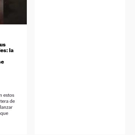
sus
es: la
se
n estos
ntera de
lanzar
sque