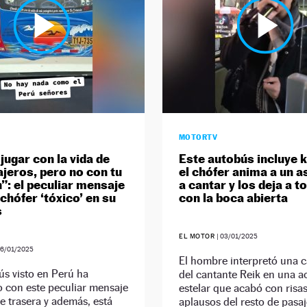
MOTORTV
jugar con la vida de
Este autobús incluye 
ajeros, pero no con tu
el chófer anima a un a
”: el peculiar mensaje
a cantar y los deja a t
chófer ‘tóxico’ en su
con la boca abierta
s
EL MOTOR
|
03/01/2025
6/01/2025
El hombre interpretó una 
s visto en Perú ha
del cantante Reik en una a
 con este peculiar mensaje
estelar que acabó con risas
te trasera y además, está
aplausos del resto de pasaj