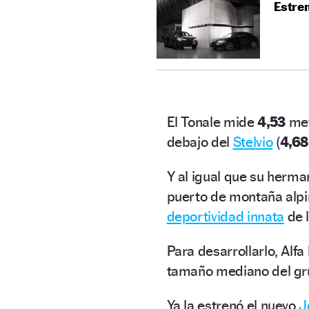
Estrem
El Tonale mide
4,53
met
debajo del
Stelvio
(
4,68
Y al igual que su herm
puerto de montaña alp
deportividad innata
de 
Para desarrollarlo, Alf
tamaño mediano del g
Ya la estrenó el nuevo
J