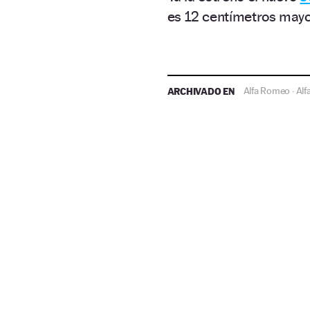
es 12 centímetros mayo
ARCHIVADO EN
Alfa Romeo
Alf
·