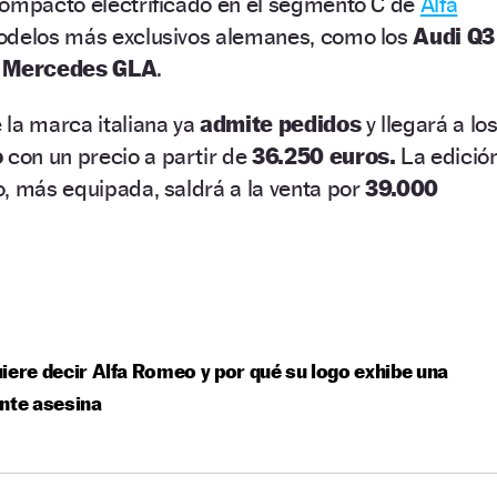
compacto electrificado en el segmento C de
Alfa
 modelos más exclusivos alemanes, como los
Audi Q3
y
Mercedes GLA
.
 la marca italiana ya
admite pedidos
y llegará a lo
o
con un precio a partir de
36.250 euros.
La edició
, más equipada, saldrá a la venta por
39.000
iere decir Alfa Romeo y por qué su logo exhibe una
nte asesina