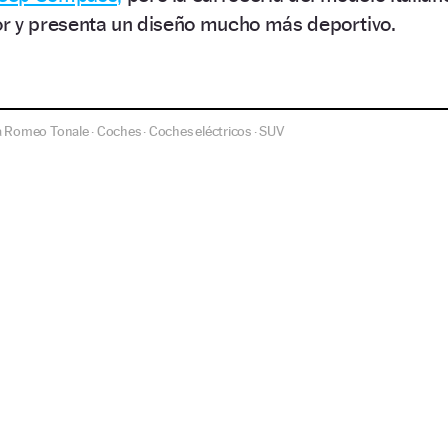
r y presenta un diseño mucho más deportivo.
a Romeo Tonale
Coches
Coches eléctricos
SUV
·
·
·