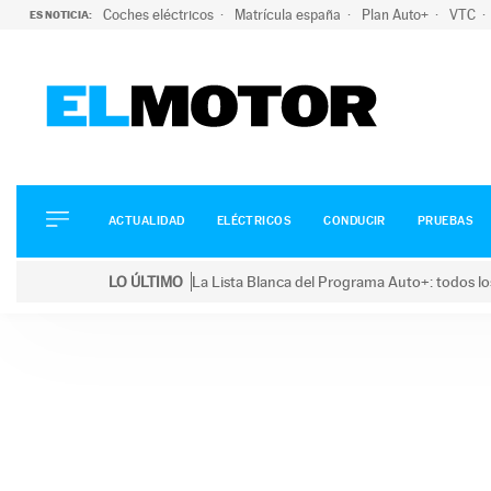
Coches eléctricos
Matrícula españa
Plan Auto+
VTC
ES NOTICIA:
ACTUALIDAD
ELÉCTRICOS
CONDUCIR
ACTUALIDAD
ELÉCTRICOS
CONDUCIR
PRUEBAS
PRUEBAS
Saltar
VIRALES
LO ÚLTIMO
La Lista Blanca del Programa Auto+: todos lo
al
PODCAST
LO ÚLTIMO
La Lista Blanca del Programa Auto+: todos los coc
contenido
MOTOS
TECNOLOGÍA
SUPERCOCHES
MOTORTV
PREMIOS
SERVICIOS