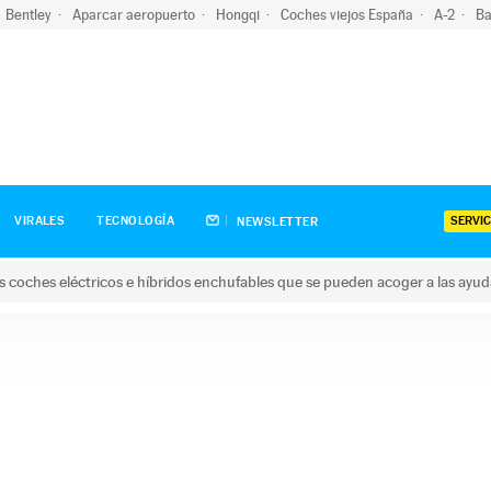
Bentley
Aparcar aeropuerto
Hongqi
Coches viejos España
A-2
Ba
SERVIC
VIRALES
TECNOLOGÍA
NEWSLETTER
s coches eléctricos e híbridos enchufables que se pueden acoger a las ayu
hes eléctricos e híbridos enchufables que se pueden acoger a la