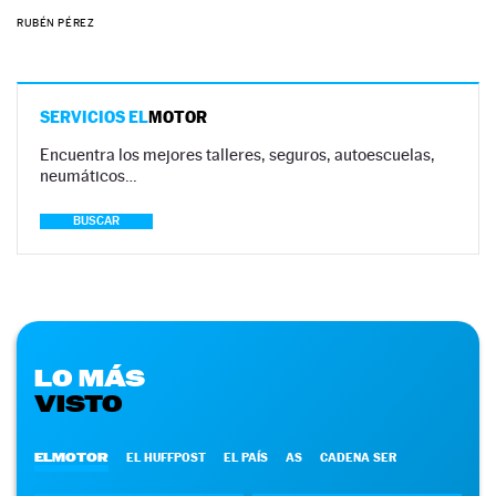
RUBÉN PÉREZ
SERVICIOS EL
MOTOR
Encuentra los mejores talleres, seguros, autoescuelas,
neumáticos…
BUSCAR
LO MÁS
VISTO
ELMOTOR
EL HUFFPOST
EL PAÍS
AS
CADENA SER