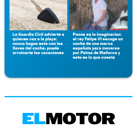
La Guardia Civil advierte a
Pocos se lo imaginarían:
quienes van a la playa:
el rey Felipe VI escoge un
nunca hagas esto con las
coche de una marca
llaves del coche, puede
española para moverse
arruinarte las vacaciones
por Palma de Mallorca y
esto es lo que cuesta