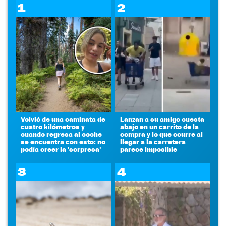
1
2
Volvió de una caminata de
Lanzan a su amigo cuesta
cuatro kilómetros y
abajo en un carrito de la
cuando regresa al coche
compra y lo que ocurre al
se encuentra con esto: no
llegar a la carretera
podía creer la 'sorpresa'
parece imposible
3
4