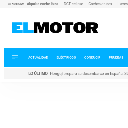
Alquilar coche Ibiza
DGT eclipse
Coches chinos
Llaves
ES NOTICIA:
ACTUALIDAD
ELÉCTRICOS
CONDUCIR
ACTUALIDAD
ELÉCTRICOS
CONDUCIR
PRUEBAS
PRUEBAS
Saltar
VIRALES
LO ÚLTIMO
Hongqi prepara su desembarco en España: SU
al
PODCAST
LO ÚLTIMO
Hongqi prepara su desembarco en España: SUV eléc
contenido
MOTOS
TECNOLOGÍA
SUPERCOCHES
MOTORTV
PREMIOS
SERVICIOS