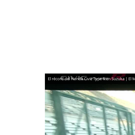
NEWSLETTER
SÍGUENOS
El récord del Honda Civic Type R en Suzuka | El 