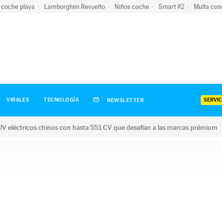
 coche playa
Lamborghini Revuelto
Niños coche
Smart #2
Multa con
SERVIC
VIRALES
TECNOLOGÍA
NEWSLETTER
V eléctricos chinos con hasta 551 CV que desafían a las marcas prémium
tricos chinos con hasta 551 CV que desafían a las marcas prém