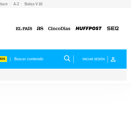
ducir
A-2
Baliza V-16
IOS
INICIAR SESIÓN
ium