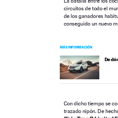
La batalla entre los co
circuitos de todo el mu
de los ganadores habitu
conseguido un nuevo me
MÁS INFORMACIÓN
De dón
Con dicho tiempo se con
trazado nipón. De hech