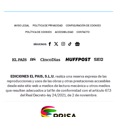
AVISO LEGAL
POLÍTICA DE PRIVACIDAD
CONFIGURACIÓN DE COOKIES
POLÍTICA DE COOKIES
ACCESIBILIDAD
CONTACTO
SÍGUENOS:
EDICIONES EL PAIS, S.L.U.
realiza una reserva expresa de las
reproducciones y usos de las obras y otras prestaciones accesibles
desde este sitio web a medios de lectura mecánica u otros medios
que resulten adecuados a tal fin de conformidad con el artículo 67.3
del Real Decreto-ley 24/2021, de 2 de noviembre.