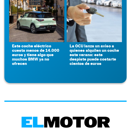
Este coche eléctrico
La OCU lanza un aviso a
cuesta menos de 14.000
quienes alquilen un coche
euros y tiene algo que
este verano: este
muchos BMW ya no
despiste puede costarte
ofrecen
cientos de euros