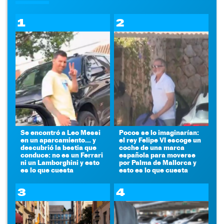
1
2
Se encontró a Leo Messi
Pocos se lo imaginarían:
en un aparcamiento... y
el rey Felipe VI escoge un
descubrió la bestia que
coche de una marca
conduce: no es un Ferrari
española para moverse
ni un Lamborghini y esto
por Palma de Mallorca y
es lo que cuesta
esto es lo que cuesta
3
4