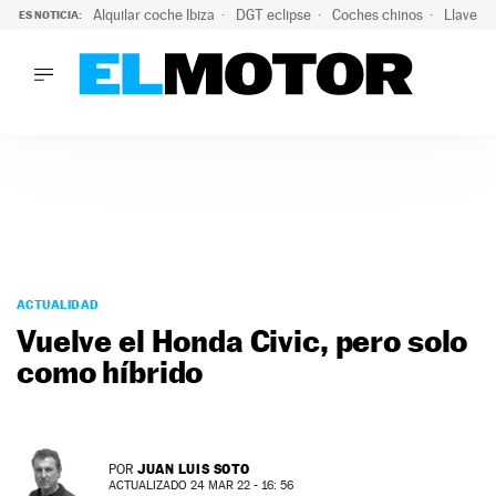
Alquilar coche Ibiza
DGT eclipse
Coches chinos
Llaves 
ES NOTICIA:
LO ÚLTIMO
El probable colapso tras el eclipse: la DGT prevé un millón 
LO ÚLTIMO
El probable colapso tras el eclipse: la DGT prevé un millón 
ACTUALIDAD
ELÉCTRICOS
CONDUCIR
PRUEBAS
Saltar
VIRALES
al
ACTUALIDAD
PODCAST
contenido
Vuelve el Honda Civic, pero solo
MOTOS
como híbrido
TECNOLOGÍA
SUPERCOCHES
MOTORTV
PREMIOS
JUAN LUIS SOTO
POR
SERVICIOS
ACTUALIZADO 24 MAR 22 - 16: 56