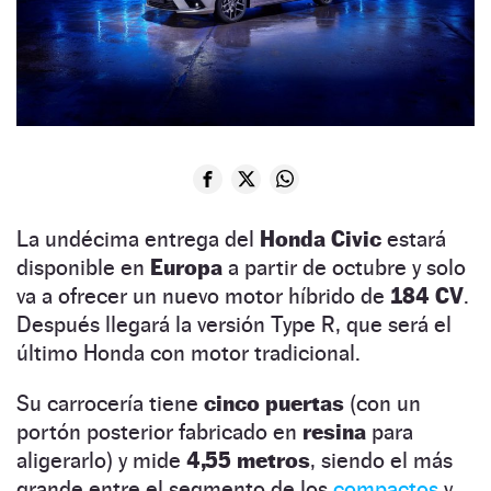
La undécima entrega del
Honda Civic
estará
disponible en
Europa
a partir de octubre y solo
va a ofrecer un nuevo motor híbrido de
184 CV
.
Después llegará la versión Type R, que será el
último Honda con motor tradicional.
Su carrocería tiene
cinco puertas
(con un
portón posterior fabricado en
resina
para
aligerarlo) y mide
4,55 metros
, siendo el más
grande entre el segmento de los
compactos
y