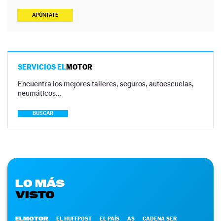
APÚNTATE
SERVICIOS EL
MOTOR
Encuentra los mejores talleres, seguros, autoescuelas,
neumáticos…
BUSCAR
LO MÁS
VISTO
ELMOTOR
EL HUFFPOST
EL PAÍS
AS
CADENA SER