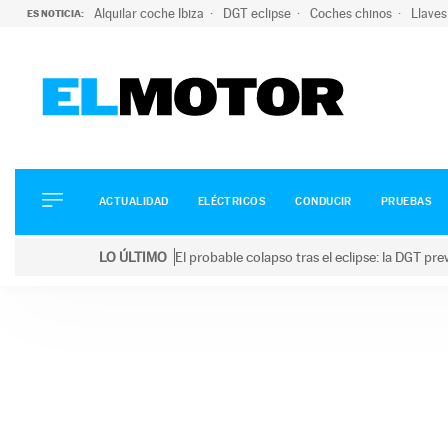
Alquilar coche Ibiza
DGT eclipse
Coches chinos
Llaves
ES NOTICIA:
ACTUALIDAD
ELÉCTRICOS
CONDUCIR
ACTUALIDAD
ELÉCTRICOS
CONDUCIR
PRUEBAS
PRUEBAS
Saltar
VIRALES
LO ÚLTIMO
El probable colapso tras el eclipse: la DGT p
al
PODCAST
LO ÚLTIMO
El probable colapso tras el eclipse: la DGT prevé u
contenido
MOTOS
TECNOLOGÍA
SUPERCOCHES
MOTORTV
PREMIOS
SERVICIOS