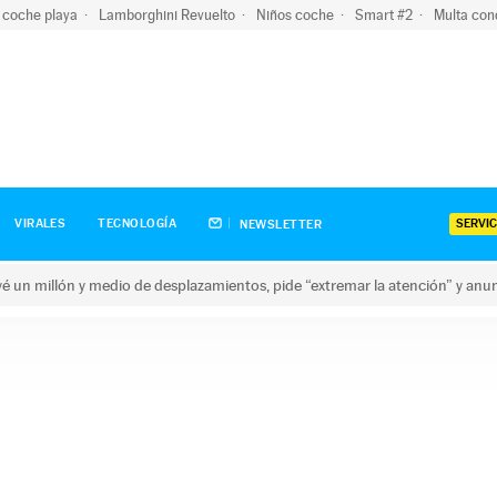
 coche playa
Lamborghini Revuelto
Niños coche
Smart #2
Multa con
SERVIC
VIRALES
TECNOLOGÍA
NEWSLETTER
revé un millón y medio de desplazamientos, pide “extremar la atención” y anu
n millón y medio de desplazamientos, pide “extremar la atención”