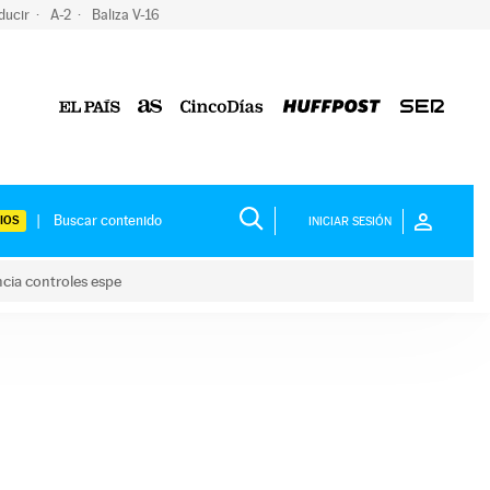
ducir
A-2
Baliza V-16
IOS
INICIAR SESIÓN
ncia controles espe
 y anuncia controles espe