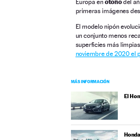
Europa en
otoño
del añ
primeras imágenes desv
El modelo nipón evoluc
un conjunto menos recar
superficies más limpia
noviembre de 2020 el p
MÁS INFORMACIÓN
El Hon
Honda 